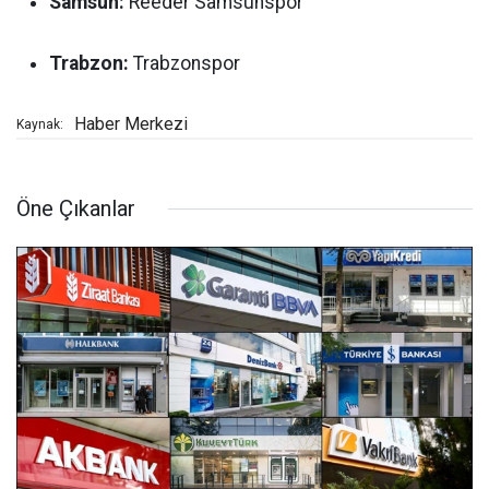
Samsun:
Reeder Samsunspor
Trabzon:
Trabzonspor
Haber Merkezi
Kaynak:
Öne Çıkanlar