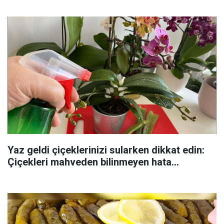
Yaz geldi çiçeklerinizi sularken dikkat edin:
Çiçekleri mahveden bilinmeyen hata...