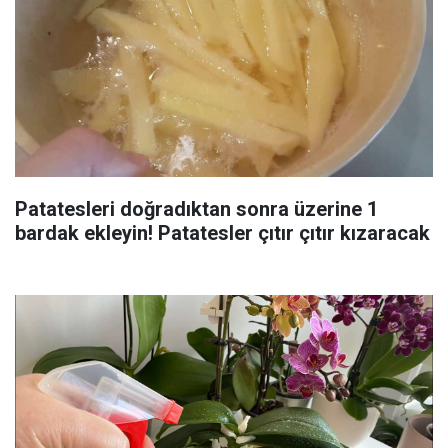
Patatesleri doğradıktan sonra üzerine 1
bardak ekleyin! Patatesler çıtır çıtır kızaracak