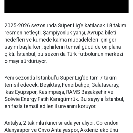
2025-2026 sezonunda Süper Lig’e katılacak 18 takım
resmen netleşti. Şampiyonluk yarışı, Avrupa bileti
hedefleri ve kümede kalma mücadeleleri için geri
sayım başlarken, şehirlerin temsil gücü de ön plana
çıktı. İstanbul, bu sezon da Türk futbolunun merkezi
olmayı sürdürüyor.
Yeni sezonda İstanbul’u Süper Lig’de tam 7 takım
temsil edecek: Beşiktaş, Fenerbahçe, Galatasaray,
ikas Eyüpspor, Kasımpaşa, RAMS Başakşehir ve
Solwie Energy Fatih Karagümrük. Bu sayıyla İstanbul,
en fazla temsil edilen il unvanını koruyor.
Antalya, 2 takımla ikinci sırada yer alıyor. Corendon
Alanyaspor ve Onvo Antalyaspor, Akdeniz ekolünü