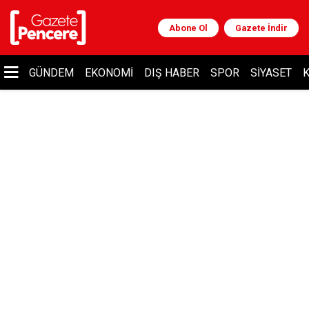
Abone Ol
Gazete İndir
GÜNDEM
EKONOMI
DIŞ HABER
SPOR
SIYASET
K