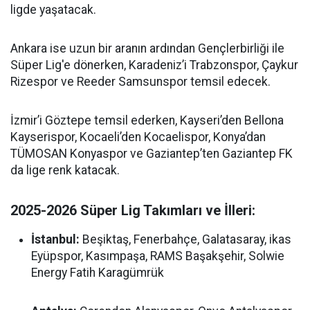
ligde yaşatacak.
Ankara ise uzun bir aranın ardından Gençlerbirliği ile
Süper Lig'e dönerken, Karadeniz’i Trabzonspor, Çaykur
Rizespor ve Reeder Samsunspor temsil edecek.
İzmir’i Göztepe temsil ederken, Kayseri’den Bellona
Kayserispor, Kocaeli’den Kocaelispor, Konya’dan
TÜMOSAN Konyaspor ve Gaziantep’ten Gaziantep FK
da lige renk katacak.
2025-2026 Süper Lig Takımları ve İlleri:
İstanbul:
Beşiktaş, Fenerbahçe, Galatasaray, ikas
Eyüpspor, Kasımpaşa, RAMS Başakşehir, Solwie
Energy Fatih Karagümrük