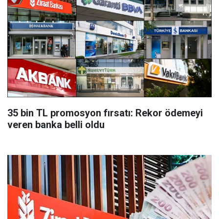
35 bin TL promosyon fırsatı: Rekor ödemeyi
veren banka belli oldu