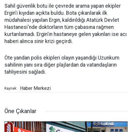
Sahil güvenlik botu ile çevrede arama yapan ekipler
Ergin'i kıyıdan açıkta buldu. Bota çıkarılarak ilk
müdahalesi yapılan Ergin, kaldırıldığı Atatürk Devlet
Hastanesi'nde doktorların tüm çabasına rağmen
kurtarılamadı. Ergin'in hastaneye gelen yakınları ise acı
haberi alınca sinir krizi geçirdi.
Öte yandan polis ekipleri olayın yaşandığı Uzunkum
sahilinin yanı sıra diğer plajlardan da vatandaşların
tahliyesini sağladı.
Haber Merkezi
Kaynak:
Öne Çıkanlar