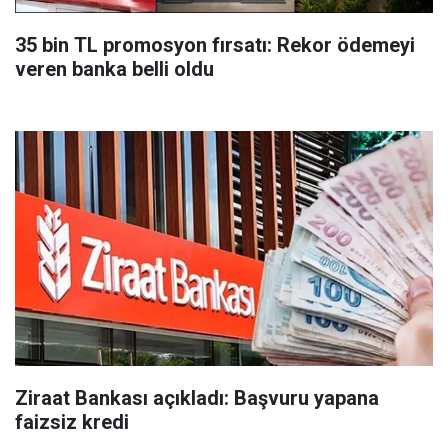
35 bin TL promosyon fırsatı: Rekor ödemeyi
veren banka belli oldu
Ziraat Bankası açıkladı: Başvuru yapana
faizsiz kredi