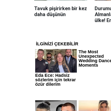
Tavuk pişirirken bir kez
Durumu
daha düşünün
Almanla
ülke! E