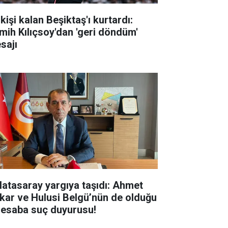
kişi kalan Beşiktaş'ı kurtardı:
mih Kılıçsoy'dan 'geri döndüm'
sajı
latasaray yargıya taşıdı: Ahmet
kar ve Hulusi Belgü’nün de olduğu
hesaba suç duyurusu!