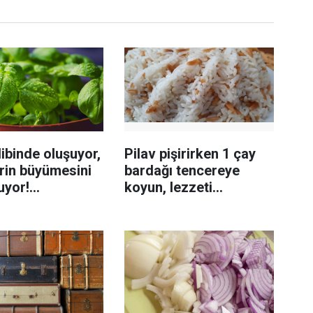
ibinde oluşuyor,
Pilav pişirirken 1 çay
rin büyümesini
bardağı tencereye
uyor!
koyun, lezzeti
enmeyi önleme
katlanıyor tadan etli
sanıyor