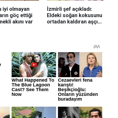
 iyi olmayan
İzmirli şef açıkladı:
rın göç ettiği
Eldeki soğan kokusunu
mekli akını var
ortadan kaldıran aşçı
sırrı