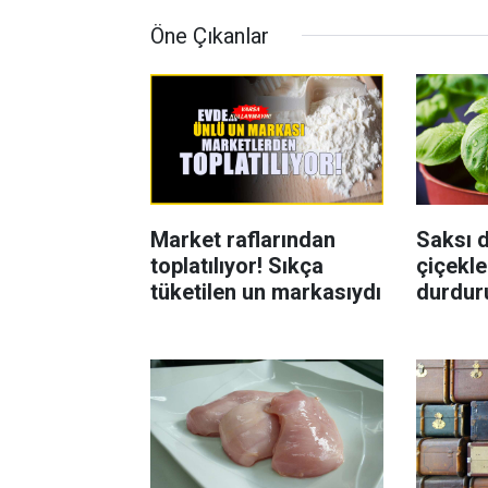
Öne Çıkanlar
Market raflarından
Saksı d
toplatılıyor! Sıkça
çiçekle
tüketilen un markasıydı
durdur
Böcekl
yolu