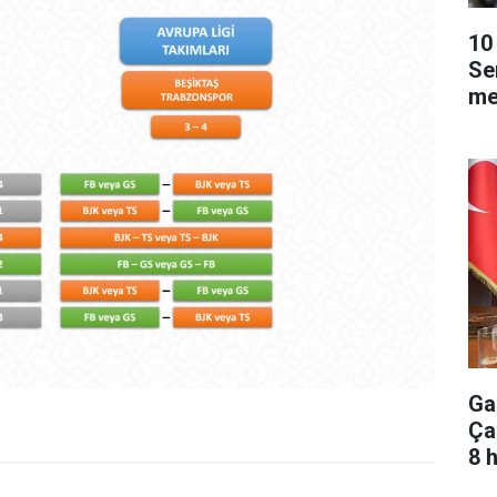
10 
Se
me
Ga
Ça
8 