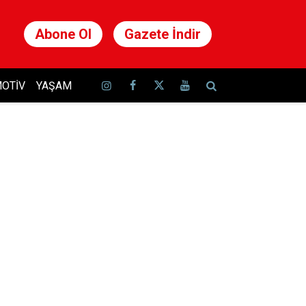
Abone Ol
Gazete İndir
OTIV
YAŞAM