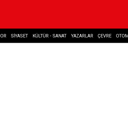
POR
SIYASET
KÜLTÜR - SANAT
YAZARLAR
ÇEVRE
OTOM