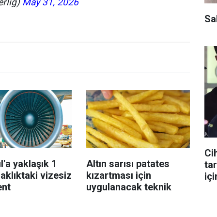
erlig)
May 31, 2026
Sa
Ci
l'a yaklaşık 1
Altın sarısı patates
ta
aklıktaki vizesiz
kızartması için
içi
ent
uygulanacak teknik