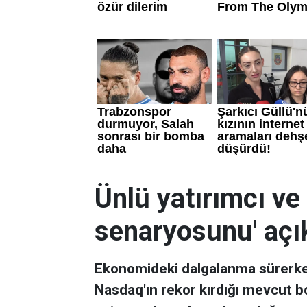
Ünlü yatırımcı ve
senaryosunu' açı
Ekonomideki dalgalanma sürerken
Nasdaq'ın rekor kırdığı mevcut b