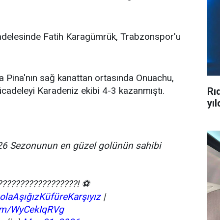
adelesinde Fatih Karagümrük, Trabzonspor'u
 Pina'nın sağ kanattan ortasında Onuachu,
Mücadeleyi Karadeniz ekibi 4-3 kazanmıştı.
Rı
yıl
-26 Sezonunun en güzel golünün sahibi
??????????????????! ⚽
olaAşığızKüfüreKarşıyız
|
com/WyCekIqRVg