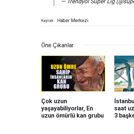
— Trendyol Süper Lig (@sup
Haber Merkezi
Kaynak:
Öne Çıkanlar
Çok uzun
İstanbu
yaşayabiliyorlar, En
saat uz
uzun ömürlü kan grubu
3 başk