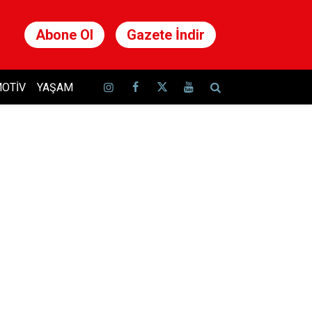
Abone Ol
Gazete İndir
OTIV
YAŞAM