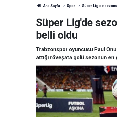
Ana Sayfa
Spor
Süper Lig'de sezonun
Süper Lig'de sez
belli oldu
Trabzonspor oyuncusu Paul Onu
attığı röveşata golü sezonun en g