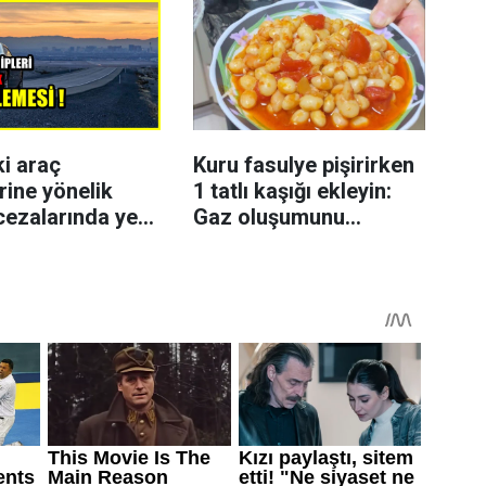
ki araç
Kuru fasulye pişirirken
rine yönelik
1 tatlı kaşığı ekleyin:
cezalarında yeni
Gaz oluşumunu
azaltmaya yardımcı
olabiliyor