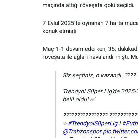
maçında attığı röveşata golü seçildi.
7 Eylül 2025'te oynanan 7 hafta müc
konuk etmişti.
Maç 1-1 devam ederken, 35. dakikada
röveşata ile ağları havalandırmıştı. 
Siz seçtiniz, o kazandı. ????
Trendyol Süper Lig’de 2025
belli oldu! ✅
???????????????? ??????????
✨
#TrendyolSüperLig
I
#Futb
@Trabzonspor
pic.twitter.