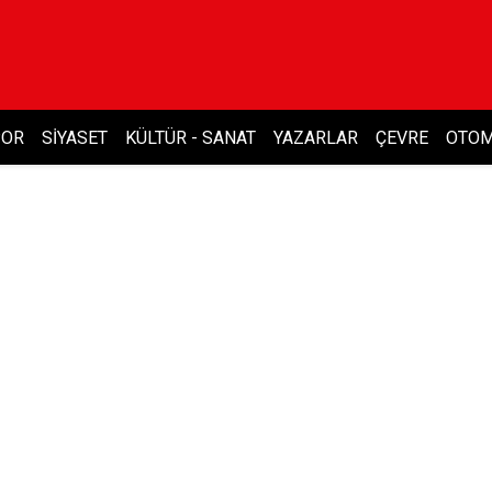
POR
SIYASET
KÜLTÜR - SANAT
YAZARLAR
ÇEVRE
OTOM