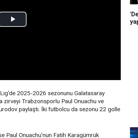
'D
ya
 Lig'de 2025-2026 sezonunu Galatasaray
da zirveyi Trabzonsporlu Paul Onuachu ve
odov paylaştı. İki futbolcu da sezonu 22 golle
ise Paul Onuachu'nun Fatih Karagümrük