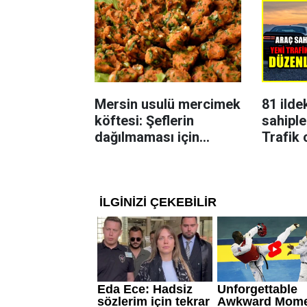
Mersin usulü mercimek
81 ilde
köftesi: Şeflerin
sahiple
dağılmaması için
Trafik 
uyguladığı yöntem
karar