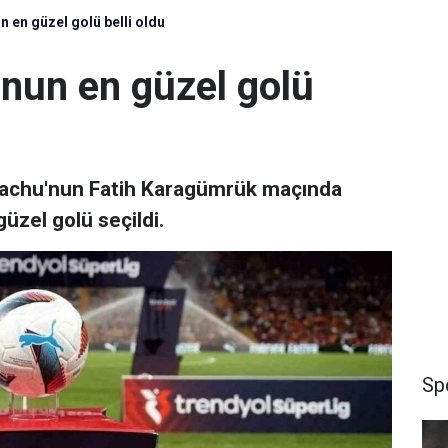
 en güzel golü belli oldu
onun en güzel golü
achu'nun Fatih Karagümrük maçında
üzel golü seçildi.
Sp