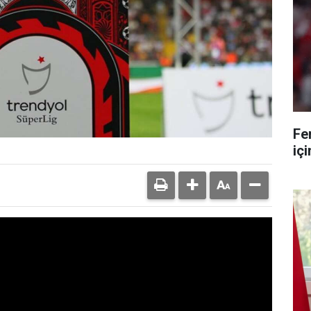
Fe
iç