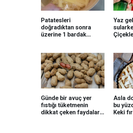
Patatesleri
Yaz gel
doğradıktan sonra
sularke
üzerine 1 bardak
Çiçekl
ekleyin! Patatesler çıtır
bilinme
çıtır kızaracak
Günde bir avuç yer
Asla d
fıstığı tüketmenin
bu yüzd
dikkat çeken faydaları:
Keki fı
Dengeli beslenmeye
çıkarta
katkı sağlayabiliyor