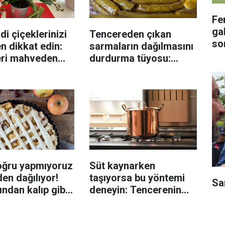
Fe
gal
di çiçeklerinizi
Tencereden çıkan
so
n dikkat edin:
sarmaların dağılmasını
eri mahveden
durdurma tüyosu:
yen hata...
İzmirli şeflerin basit
yöntemi
oğru yapmıyoruz
Süt kaynarken
en dağılıyor!
taşıyorsa bu yöntemi
Sa
rından kalıp gibi
deneyin: Tencerenin
n tüyo
üzerine yerleştirmek
yeterli olabiliyor