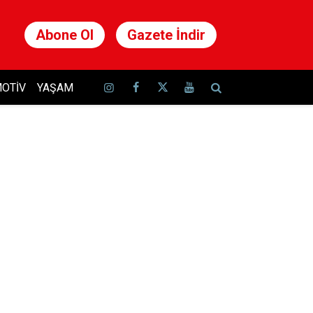
Abone Ol
Gazete İndir
OTIV
YAŞAM