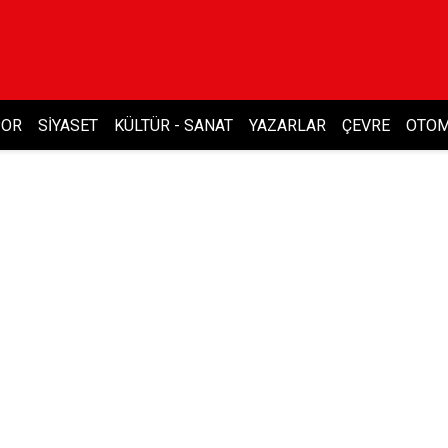
POR
SIYASET
KÜLTÜR - SANAT
YAZARLAR
ÇEVRE
OTOM