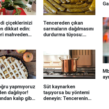
Ga
di çiçeklerinizi
Tencereden çıkan
n dikkat edin:
sarmaların dağılmasını
eri mahveden
durdurma tüyosu:
yen hata...
İzmirli şeflerin basit
yöntemi
Mb
ayr
oğru yapmıyoruz
Süt kaynarken
en dağılıyor!
taşıyorsa bu yöntemi
rından kalıp gibi
deneyin: Tencerenin
n tüyo
üzerine yerleştirmek