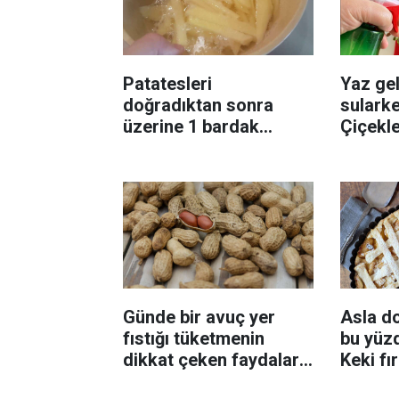
Patatesleri
Yaz gel
doğradıktan sonra
sularke
üzerine 1 bardak
Çiçekl
ekleyin! Patatesler çıtır
bilinme
çıtır kızaracak
Günde bir avuç yer
Asla d
fıstığı tüketmenin
bu yüzd
dikkat çeken faydaları:
Keki fı
Dengeli beslenmeye
çıkarta