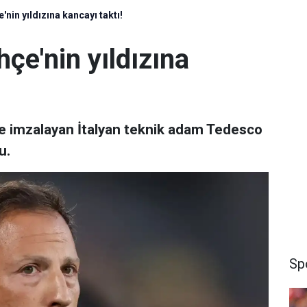
in yıldızına kancayı taktı!
çe'nin yıldızına
me imzalayan İtalyan teknik adam Tedesco
u.
Sp