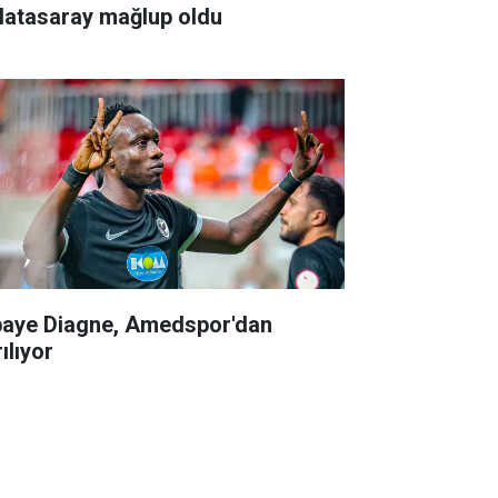
latasaray mağlup oldu
aye Diagne, Amedspor'dan
ılıyor