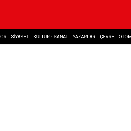
POR
SIYASET
KÜLTÜR - SANAT
YAZARLAR
ÇEVRE
OTOM