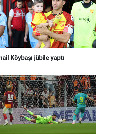
ail Köybaşı jübile yaptı