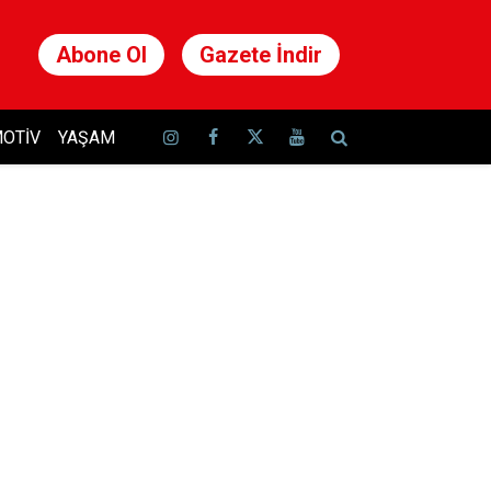
Abone Ol
Gazete İndir
OTIV
YAŞAM