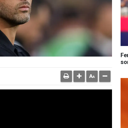
Fe
so