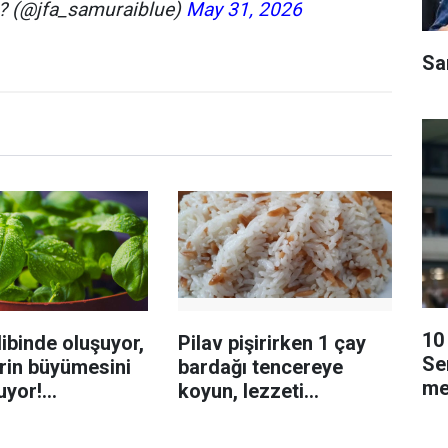
@jfa_samuraiblue)
May 31, 2026
Sa
10 
ibinde oluşuyor,
Pilav pişirirken 1 çay
Se
rin büyümesini
bardağı tencereye
me
uyor!
koyun, lezzeti
enmeyi önleme
katlanıyor tadan etli
sanıyor