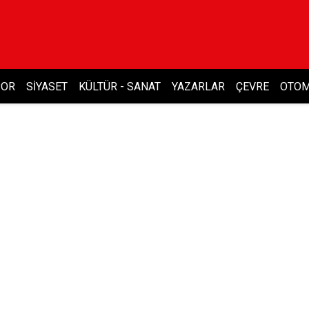
POR
SIYASET
KÜLTÜR - SANAT
YAZARLAR
ÇEVRE
OTOM