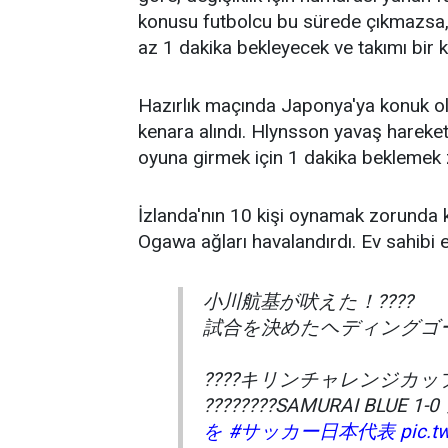
konusu futbolcu bu sürede çıkmazsa,
az 1 dakika bekleyecek ve takımı bir k
Hazırlık maçında Japonya'ya konuk ol
kenara alındı. Hlynsson yavaş hareke
oyuna girmek için 1 dakika beklemek 
İzlanda'nın 10 kişi oynamak zorunda 
Ogawa ağları havalandırdı. Ev sahibi 
小川航基が吠えた！????
試合を決めたヘディングゴー
????キリンチャレンジカッ
????????SAMURAI BLUE 
を
#サッカー日本代表
pic.t