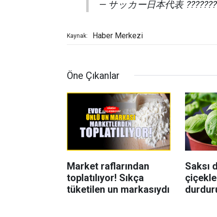
— サッカー日本代表 ???????? (
Haber Merkezi
Kaynak:
Öne Çıkanlar
Market raflarından
Saksı d
toplatılıyor! Sıkça
çiçekle
tüketilen un markasıydı
durdur
Böcekl
yolu