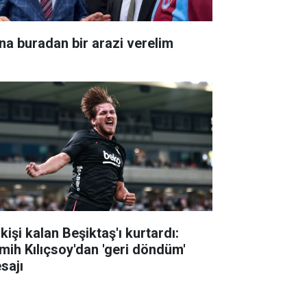
na buradan bir arazi verelim
kişi kalan Beşiktaş'ı kurtardı:
mih Kılıçsoy'dan 'geri döndüm'
sajı