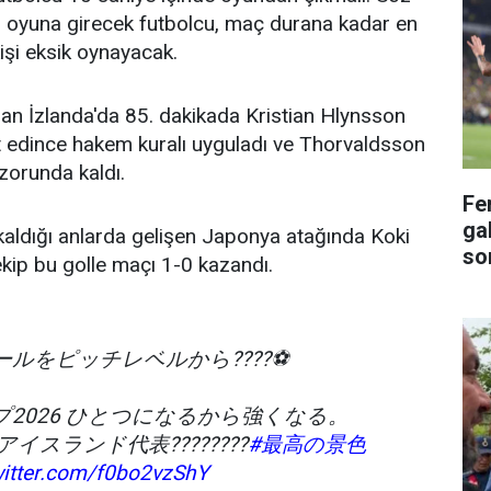
 oyuna girecek futbolcu, maç durana kadar en
işi eksik oynayacak.
an İzlanda'da 85. dakikada Kristian Hlynsson
t edince hakem kuralı uyguladı ve Thorvaldsson
zorunda kaldı.
Fe
gal
kaldığı anlarda gelişen Japonya atağında Koki
so
ekip bu golle maçı 1-0 kazandı.
ルをピッチレベルから????⚽️
プ2026 ひとつになるから強くなる。
1-0 アイスランド代表????????
#最高の景色
witter.com/f0bo2vzShY