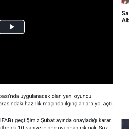
Sa
Al
sı'nda uygulanacak olan yeni oyuncu
arasındaki hazırlık maçında ilginç anlara yol açtı.
 (IFAB) geçtiğimiz Şubat ayında onayladığı karar
futbolcu 10 saniye içinde oyundan çıkmalı. Söz