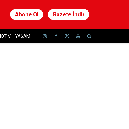
Abone Ol
Gazete İndir
OTIV
YAŞAM