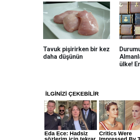
Tavuk pişirirken bir kez
Durumu
daha düşünün
Almanla
ülke! E