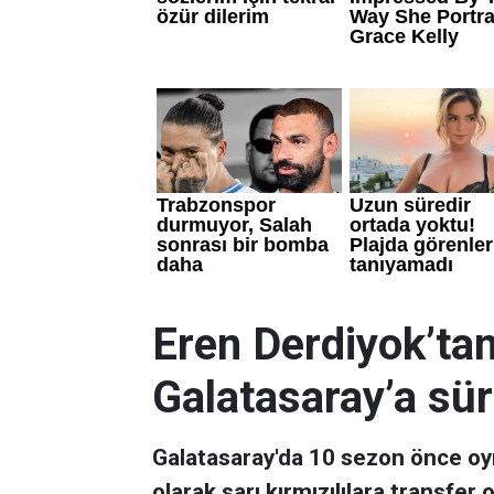
Eren Derdiyok’tan
Galatasaray’a sü
Galatasaray'da 10 sezon önce oy
olarak sarı kırmızılılara transfer 