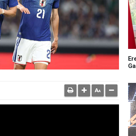
Er
Ga