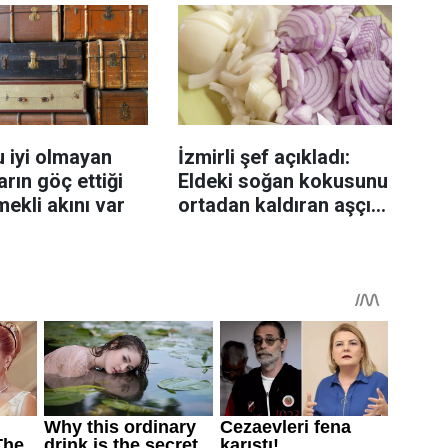
 iyi olmayan
İzmirli şef açıkladı:
rın göç ettiği
Eldeki soğan kokusunu
mekli akını var
ortadan kaldıran aşçı
sırrı