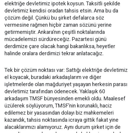
elektriğe devletimiz ipotek koysun. Taksitli şekilde
devletimiz kendisi oradan tahsis etsin. Ama bu da
çözüm değil. Çünkü bu şirket defalarca söz
vermesine rağmen hiçbir zaman sözünü yerine
getirmemiştir. Ankara’nın çeşitli noktalarında
mücadelemizi sürdüreceğiz. Pazartesi günü
derdimize çare olacak hangi bakanlıksa, heyetler
halinde oralara derdimizi tekrar anlatacağız.
Tek bir çözüm noktası var: Sattığı elektriğe devletimiz
el koyacak, buradaki arkadaşlarım ve diğer
işletmelerde olan mağduriyet yaşayan herkesin parası
devletimiz tarafından ödenecek. Yaklaşık 60
arkadaşım TMSF bünyesinden emekli oldu. Maalesef
üzülerek söylüyorum, TMSF’nin korunaklı, haciz
edilemez bir yasasından dolayı biz mahkemeleri
kazandık, tahsis noktasında icraya gittik fakat yine
alacaklarımızı alamıyoruz. Aynı durum şirket için de