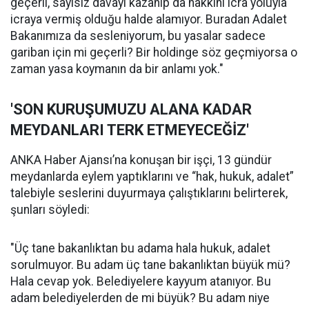
geçerli, sayısız davayı kazanıp da hakkını icra yoluyla
icraya vermiş olduğu halde alamıyor. Buradan Adalet
Bakanımıza da sesleniyorum, bu yasalar sadece
gariban için mi geçerli? Bir holdinge söz geçmiyorsa o
zaman yasa koymanın da bir anlamı yok."
'SON KURUŞUMUZU ALANA KADAR
MEYDANLARI TERK ETMEYECEĞİZ'
ANKA Haber Ajansı’na konuşan bir işçi, 13 gündür
meydanlarda eylem yaptıklarını ve “hak, hukuk, adalet”
talebiyle seslerini duyurmaya çalıştıklarını belirterek,
şunları söyledi:
"Üç tane bakanlıktan bu adama hala hukuk, adalet
sorulmuyor. Bu adam üç tane bakanlıktan büyük mü?
Hala cevap yok. Belediyelere kayyum atanıyor. Bu
adam belediyelerden de mi büyük? Bu adam niye