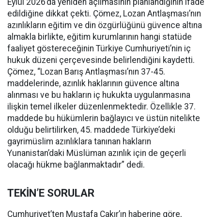
Eylül 2026’da yeniden açılmasının planlandığının ifade
edildiğine dikkat çekti. Çömez, Lozan Antlaşması’nın
azınlıkların eğitim ve din özgürlüğünü güvence altına
almakla birlikte, eğitim kurumlarının hangi statüde
faaliyet göstereceğinin Türkiye Cumhuriyeti’nin iç
hukuk düzeni çerçevesinde belirlendiğini kaydetti.
Çömez, “Lozan Barış Antlaşması’nın 37-45.
maddelerinde, azınlık haklarının güvence altına
alınması ve bu hakların iç hukukta uygulanmasına
ilişkin temel ilkeler düzenlenmektedir. Özellikle 37.
maddede bu hükümlerin bağlayıcı ve üstün nitelikte
olduğu belirtilirken, 45. maddede Türkiye’deki
gayrimüslim azınlıklara tanınan hakların
Yunanistan’daki Müslüman azınlık için de geçerli
olacağı hükme bağlanmaktadır” dedi.
TEKİN’E SORULAR
Cumhuriyet’ten Mustafa Çakır’ın haberine göre,