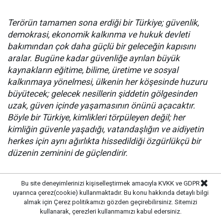
Terörün tamamen sona erdiği bir Türkiye; güvenlik,
demokrasi, ekonomik kalkınma ve hukuk devleti
bakımından çok daha güçlü bir geleceğin kapısını
aralar. Bugüne kadar güvenliğe ayrılan büyük
kaynakların eğitime, bilime, üretime ve sosyal
kalkınmaya yönelmesi, ülkenin her köşesinde huzuru
büyütecek; gelecek nesillerin şiddetin gölgesinden
uzak, güven içinde yaşamasının önünü açacaktır.
Böyle bir Türkiye, kimlikleri törpüleyen değil; her
kimliğin güvenle yaşadığı, vatandaşlığın ve aidiyetin
herkes için aynı ağırlıkta hissedildiği özgürlükçü bir
düzenin zeminini de güçlendirir.
Bu çerçevede, illegal silahlı mücadelenin bütünüyle
Bu site deneyimlerinizi kişiselleştirmek amacıyla KVKK ve GDPR
sona ermesi ve Kürt meselesinin yalnızca demokratik
uyarınca çerez(cookie) kullanmaktadır. Bu konu hakkında detaylı bilgi
almak için
Çerez politikamızı
gözden geçirebilirsiniz. Sitemizi
siyaset içinde konuşulması, bu ülkede korkunun değil
kullanarak, çerezleri kullanmamızı kabul edersiniz.
hukukun konuşmasının önünü açacaktır. Teklifi bu