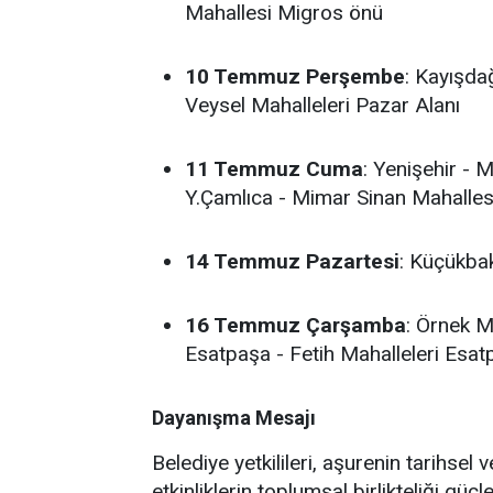
Mahallesi Migros önü
10 Temmuz Perşembe
: Kayışda
Veysel Mahalleleri Pazar Alanı
11 Temmuz Cuma
: Yenişehir -
Y.Çamlıca - Mimar Sinan Mahalles
14 Temmuz Pazartesi
: Küçükbak
16 Temmuz Çarşamba
: Örnek M
Esatpaşa - Fetih Mahalleleri Esat
Dayanışma Mesajı
Belediye yetkilileri, aşurenin tarihsel
etkinliklerin toplumsal birlikteliği güçle