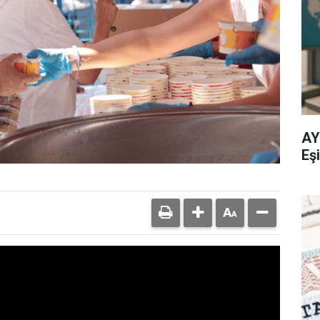
AY
Eşi