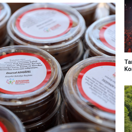
Ta
Kon