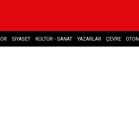
POR
SIYASET
KÜLTÜR - SANAT
YAZARLAR
ÇEVRE
OTOM