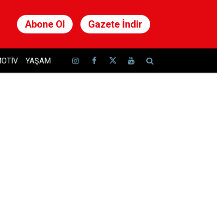
Abone Ol
Gazete İndir
OTIV
YAŞAM