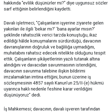
hakkında "evlilik düşünürler mi?" diye uygunsuz sözler
sarf ettiğinin belirlendiğini kaydetti.
Davalı işletmeci, "Çalışanların işyerine ziyarete gelen
yakınları ile ilgili ‘bekar mı?' ‘bana ayarlar mısın?'
şeklinde rahatsızlık verici tarzda konuştuğu, ikaz
edildiği hâlde konuşmalarını sürdürdüğü, davacının
davranışlarının doğruluk ve bağlılığa uymadığını,
muhatabını rahatsız edecek nitelikte olduğunu tespit
ettik. Çalışanların şikâyetlerinin yazılı tutanak altına
alındığını ve davacıdan savunmasının istendiğini,
davacının savunma talebine ilişkin bildirimi
imzalamaktan imtina ettiğini, bunun üzerine iş
sözleşmesinin 4857 sayılı Kanun'un 25/II-(e) hükmü
uyarınca haklı nedenle feshine karar verildiğini
düşünüyoruz" dedi.
İş Mahkemesi; davacının, davalı işveren tarafından