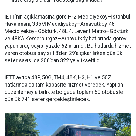
İETT'nin açıklamasına göre H-2 Mecidiyeköy–İstanbul
Havalimanı, 336M Mecidiyeköy–Arnavutköy, 48
Mecidiyeköy–Göktürk, 48L 4. Levent Metro–Göktürk
ve 48KA Kemerburgaz–Arnavutköy hatlarında görev
yapan araç sayısı yüzde 62 artırıldı. Bu hatlarda hizmet
veren otobüs sayısı 18’den 29’a çıkarılırken günlük
sefer sayısı da 206’dan 322’ye yükseltildi.
İETT ayrıca 48P, 50G, TM4, 48K, H3, H1 ve 50Z
hatlarında da tam kapasite hizmet verecek. Yapılan
düzenlemeyle birlikte bölgede toplam 60 otobüsle
günlük 741 sefer gerçekleştirilecek.