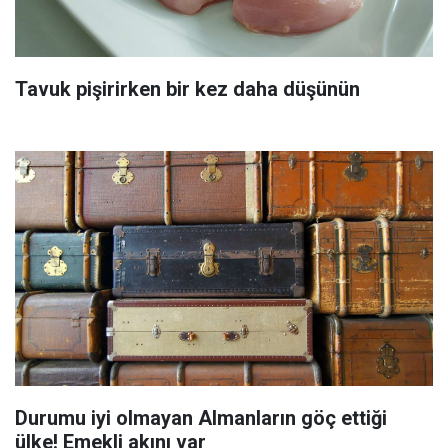
Tavuk pişirirken bir kez daha düşünün
Durumu iyi olmayan Almanların göç ettiği
ülke! Emekli akını var