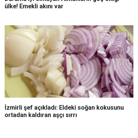
ülke! Emekli akını var
İzmirli şef açıkladı: Eldeki soğan kokusunu
ortadan kaldıran aşçı sırrı