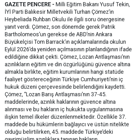
GAZETE PENCERE -
Milli Eğitim Bakanı Yusuf Tekin,
İYİ Parti Balıkesir Milletvekili Turhan Çömez’in
Heybeliada Ruhban Okulu ile ilgili soru önergesine
yanıt verdi. Çömez, son dönemde gerek Patrik
Bartholomeos’un gerekse de ABD’nin Ankara
Büyükelçisi Tom Barrack’ın açıklamalarında okulun
Eylül 2026’da yeniden açılmasının planlandığının ifade
edildiğine dikkat çekti. Çömez, Lozan Antlaşması’nın
azınlıkların eğitim ve din özgürlüğünü güvence altına
almakla birlikte, eğitim kurumlarının hangi statüde
faaliyet göstereceğinin Türkiye Cumhuriyeti’nin iç
hukuk düzeni çerçevesinde belirlendiğini kaydetti.
Çömez, “Lozan Barış Antlaşması’nın 37-45.
maddelerinde, azınlık haklarının güvence altına
alınması ve bu hakların iç hukukta uygulanmasına
ilişkin temel ilkeler düzenlenmektedir. Özellikle 37.
maddede bu hükümlerin bağlayıcı ve üstün nitelikte
olduğu belirtilirken, 45. maddede Türkiye’deki
gayrimüslim azınlıklara tanınan hakların