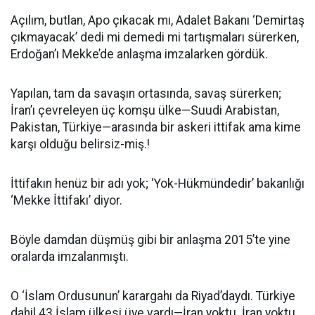
Açılım, butlan, Apo çıkacak mı, Adalet Bakanı ‘Demirtaş
çıkmayacak’ dedi mi demedi mi tartışmaları sürerken,
Erdoğan’ı Mekke’de anlaşma imzalarken gördük.
Yapılan, tam da savaşın ortasında, savaş sürerken;
İran’ı çevreleyen üç komşu ülke—Suudi Arabistan,
Pakistan, Türkiye—arasında bir askeri ittifak ama kime
karşı olduğu belirsiz-miş.!
İttifakın henüz bir adı yok; ‘Yok-Hükmündedir’ bakanlığı
‘Mekke İttifakı’ diyor.
Böyle damdan düşmüş gibi bir anlaşma 2015’te yine
oralarda imzalanmıştı.
O ‘İslam Ordusunun’ karargahı da Riyad’daydı. Türkiye
dahil 43 İslam ülkesi üye vardı—İran yoktu. İran yoktu