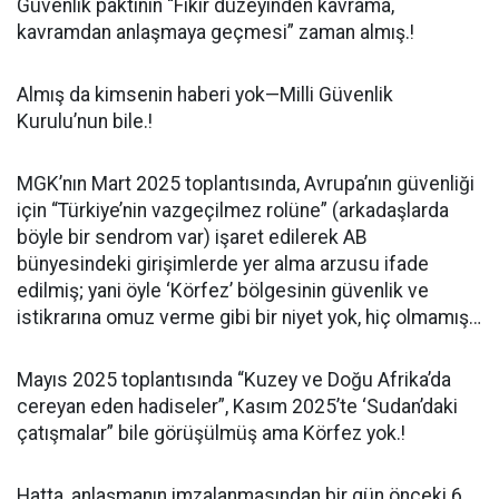
Güvenlik paktının “Fikir düzeyinden kavrama,
kavramdan anlaşmaya geçmesi” zaman almış.!
Almış da kimsenin haberi yok—Milli Güvenlik
Kurulu’nun bile.!
MGK’nın Mart 2025 toplantısında, Avrupa’nın güvenliği
için “Türkiye’nin vazgeçilmez rolüne” (arkadaşlarda
böyle bir sendrom var) işaret edilerek AB
bünyesindeki girişimlerde yer alma arzusu ifade
edilmiş; yani öyle ‘Körfez’ bölgesinin güvenlik ve
istikrarına omuz verme gibi bir niyet yok, hiç olmamış…
Mayıs 2025 toplantısında “Kuzey ve Doğu Afrika’da
cereyan eden hadiseler”, Kasım 2025’te ‘Sudan’daki
çatışmalar” bile görüşülmüş ama Körfez yok.!
Hatta, anlaşmanın imzalanmasından bir gün önceki 6