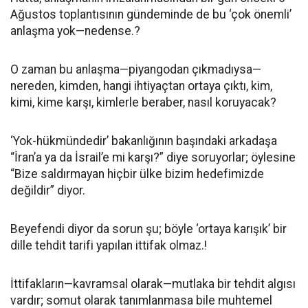
Ağustos toplantısının gündeminde de bu ‘çok önemli’
anlaşma yok—nedense.?
O zaman bu anlaşma—piyangodan çıkmadıysa—
nereden, kimden, hangi ihtiyaçtan ortaya çıktı, kim,
kimi, kime karşı, kimlerle beraber, nasıl koruyacak?
‘Yok-hükmündedir’ bakanlığının başındaki arkadaşa
“İran’a ya da İsrail’e mi karşı?” diye soruyorlar; öylesine
“Bize saldırmayan hiçbir ülke bizim hedefimizde
değildir” diyor.
Beyefendi diyor da sorun şu; böyle ‘ortaya karışık’ bir
dille tehdit tarifi yapılan ittifak olmaz.!
İttifakların—kavramsal olarak—mutlaka bir tehdit algısı
vardır; somut olarak tanımlanmasa bile muhtemel