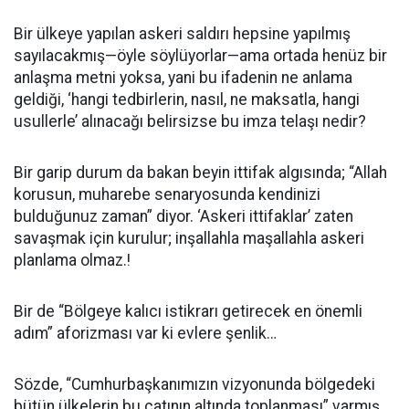
Bir ülkeye yapılan askeri saldırı hepsine yapılmış
sayılacakmış—öyle söylüyorlar—ama ortada henüz bir
anlaşma metni yoksa, yani bu ifadenin ne anlama
geldiği, ‘hangi tedbirlerin, nasıl, ne maksatla, hangi
usullerle’ alınacağı belirsizse bu imza telaşı nedir?
Bir garip durum da bakan beyin ittifak algısında; “Allah
korusun, muharebe senaryosunda kendinizi
bulduğunuz zaman” diyor. ‘Askeri ittifaklar’ zaten
savaşmak için kurulur; inşallahla maşallahla askeri
planlama olmaz.!
Bir de “Bölgeye kalıcı istikrarı getirecek en önemli
adım” aforizması var ki evlere şenlik…
Sözde, “Cumhurbaşkanımızın vizyonunda bölgedeki
bütün ülkelerin bu çatının altında toplanması” varmış.