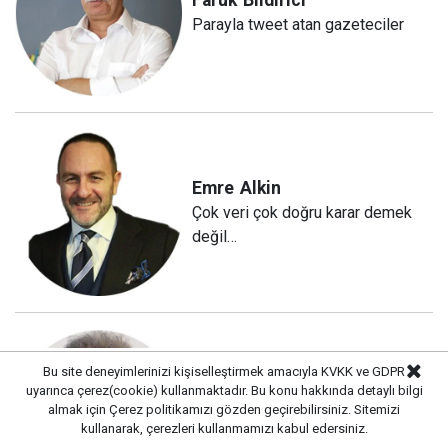
Faruk
Bildirici
Parayla tweet atan gazeteciler
Emre
Alkin
Çok veri çok doğru karar demek
değil…
Bu site deneyimlerinizi kişiselleştirmek amacıyla KVKK ve GDPR
Kaya
Türkmen
uyarınca çerez(cookie) kullanmaktadır. Bu konu hakkında detaylı bilgi
almak için
Çerez politikamızı
gözden geçirebilirsiniz. Sitemizi
Başkalarının Savaşını
kullanarak, çerezleri kullanmamızı kabul edersiniz.
Sahiplenmek