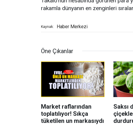
Takalo'nun hesabında görünen para ya
rakamla dünyanın en zenginleri sırala
Haber Merkezi
Kaynak:
Öne Çıkanlar
Market raflarından
Saksı d
toplatılıyor! Sıkça
çiçekle
tüketilen un markasıydı
durdur
Böcekl