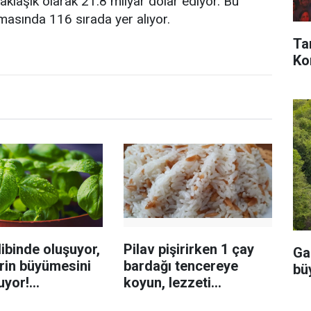
klaşık olarak 21.8 milyar dolar ediyor. Bu
masında 116 sırada yer alıyor.
Ta
Kon
ibinde oluşuyor,
Pilav pişirirken 1 çay
Ga
rin büyümesini
bardağı tencereye
büy
uyor!
koyun, lezzeti
enmeyi önleme
katlanıyor tadan etli