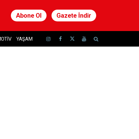
Abone Ol
Gazete İndir
OTIV
YAŞAM