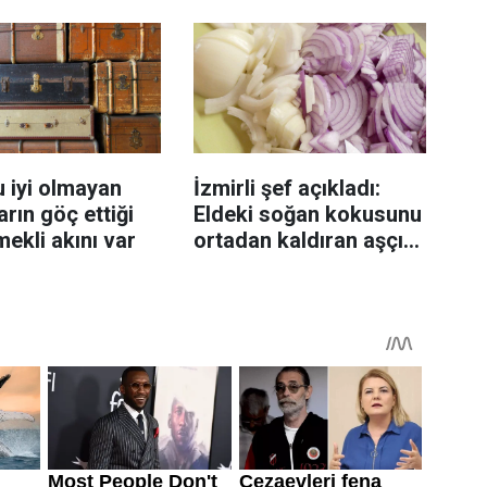
sanıyor
 iyi olmayan
İzmirli şef açıkladı:
rın göç ettiği
Eldeki soğan kokusunu
mekli akını var
ortadan kaldıran aşçı
sırrı