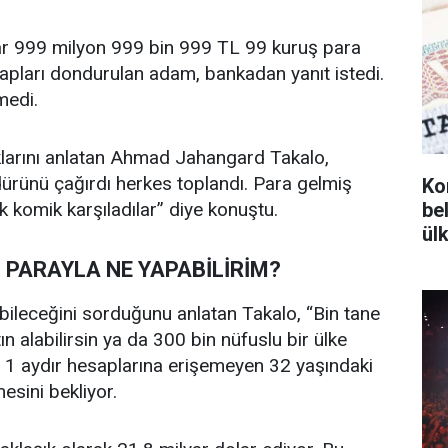
ar 999 milyon 999 bin 999 TL 99 kuruş para
apları dondurulan adam, bankadan yanıt istedi.
medi.
klarını anlatan Ahmad Jahangard Takalo,
ürünü çağırdı herkes toplandı. Para gelmiş
Ko
komik karşıladılar” diye konuştu.
bel
ül
 PARAYLA NE YAPABİLİRİM?
ileceğini sorduğunu anlatan Takalo, “Bin tane
n alabilirsin ya da 300 bin nüfuslu bir ülke
edi. 1 aydır hesaplarına erişemeyen 32 yaşındaki
sini bekliyor.