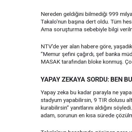
Nereden geldiğini bilmediği 999 mily
Takalo'nun başına dert oldu. Tüm hes
Ama soruşturma sebebiyle bilgi veril
NTV'de yer alan habere göre, yaşadı
“Memur şefini çağırdı, şef banka müd
MASAK tarafından bloke konmuş. Çok 
YAPAY ZEKAYA SORDU: BEN BU
Yapay zeka bu kadar parayla ne yapab
stadyum yapabilirsin, 9 TIR dolusu altı
kurabilirsin” yanıtlarını aldığını söyl
adam, sorunun en kısa sürede çözülme