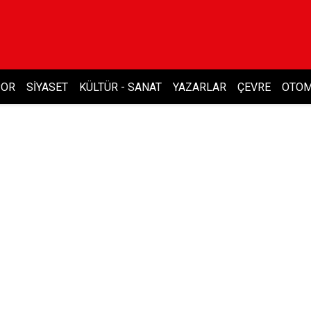
POR
SIYASET
KÜLTÜR - SANAT
YAZARLAR
ÇEVRE
OTOM