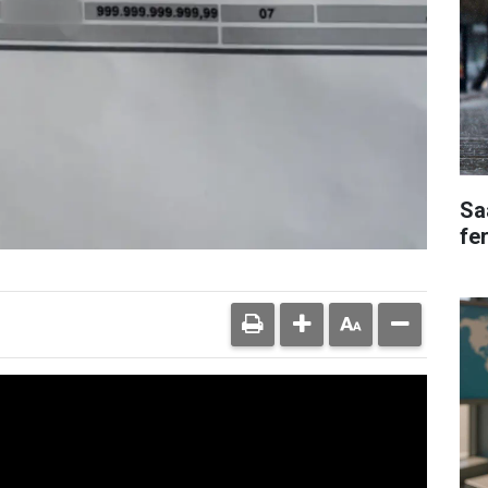
Saa
fe