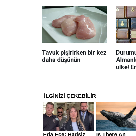
yolu
Tavuk pişirirken bir kez
Durumu
daha düşünün
Almanla
ülke! E