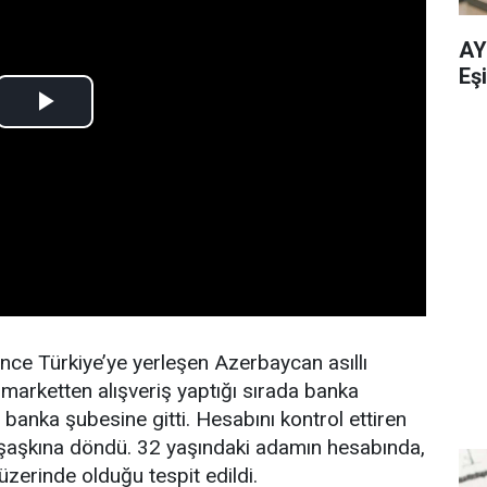
AY
Eşi
önce Türkiye’ye yerleşen Azerbaycan asıllı
arketten alışveriş yaptığı sırada banka
 banka şubesine gitti. Hesabını kontrol ettiren
a şaşkına döndü. 32 yaşındaki adamın hesabında,
n üzerinde olduğu tespit edildi.