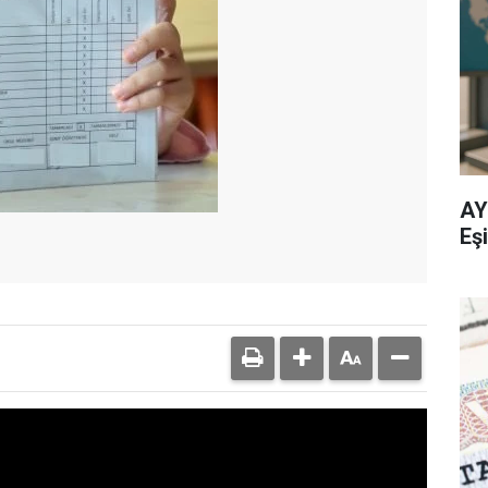
AY
Eşi