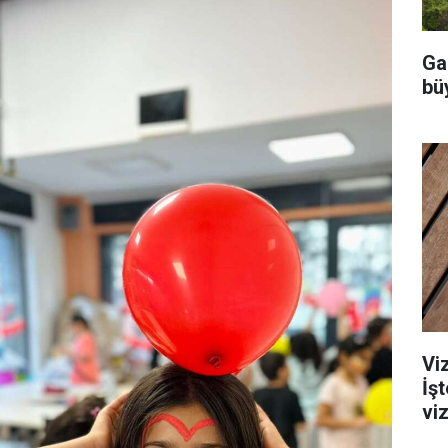
Ga
büy
Viz
İş
viz