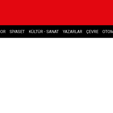
POR
SIYASET
KÜLTÜR - SANAT
YAZARLAR
ÇEVRE
OTOM