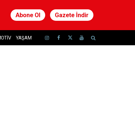
Abone Ol
Gazete İndir
OTIV
YAŞAM