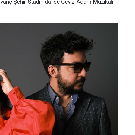
vanç Şehir Stadı'nda ise Ceviz Adam Müzikali