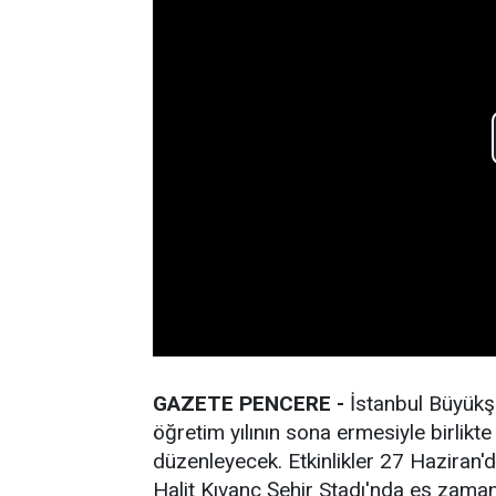
GAZETE PENCERE -
İstanbul Büyükş
öğretim yılının sona ermesiyle birlikte
düzenleyecek. Etkinlikler 27 Haziran'
Halit Kıvanç Şehir Stadı'nda eş zamanl