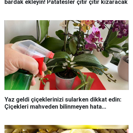
bardak ekleyin! Patatesler çıtır çıtır kızaracak
Yaz geldi çiçeklerinizi sularken dikkat edin:
Çiçekleri mahveden bilinmeyen hata...