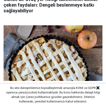
çeken faydaları: Dengeli beslenmeye katkı
sağlayabiliyor
Asla doğru yapmıyoruz bu yüzden dağılıyor!
Bu site deneyimlerinizi kişiselleştirmek amacıyla KVKK ve GDPR
uyarınca çerez(cookie) kullanmaktadır. Bu konu hakkında detaylı bilgi
Keki fırından kalıp gibi çıkartan tüyo
almak için
Çerez politikamızı
gözden geçirebilirsiniz. Sitemizi
kullanarak, çerezleri kullanmamızı kabul edersiniz.