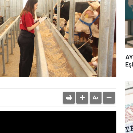
AY
Eşi