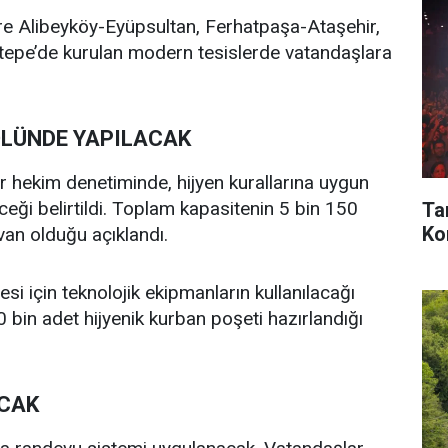
re Alibeyköy-Eyüpsultan, Ferhatpaşa-Ataşehir,
epe’de kurulan modern tesislerde vatandaşlara
OLÜNDE YAPILACAK
er hekim denetiminde, hijyen kurallarına uygun
eceği belirtildi. Toplam kapasitenin 5 bin 150
Ta
Kon
an olduğu açıklandı.
esi için teknolojik ekipmanların kullanılacağı
0 bin adet hijyenik kurban poşeti hazırlandığı
ACAK