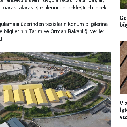
a randevu sistemi uygulanacak. Vatandaşlar,
umarası alarak işlemlerini gerçekleştirebilecek.
Ga
gulaması üzerinden tesislerin konum bilgilerine
büy
e bilgilerinin Tarım ve Orman Bakanlığı verileri
i.
Viz
İş
viz