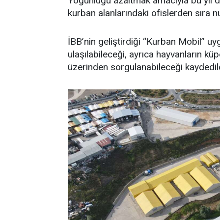
Yoğunluğu azaltmak amacıyla bu yıl d
kurban alanlarındaki ofislerden sıra n
İBB’nin geliştirdiği “Kurban Mobil” uy
ulaşılabileceği, ayrıca hayvanların küp
üzerinden sorgulanabileceği kaydedild