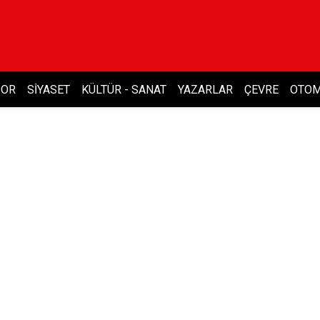
POR
SIYASET
KÜLTÜR - SANAT
YAZARLAR
ÇEVRE
OTOM