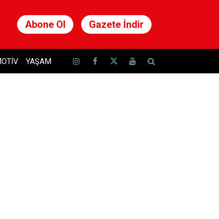
Abone Ol
Gazete İndir
OTIV
YAŞAM