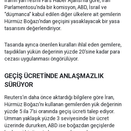
İran’ın yarı resmi Fars Haber Ajansı’na göre, İran
Parlamentosu’nda bir komisyon, ABD, İsrail ve
“düşmanca” kabul edilen diğer ülkelere ait gemilerin
Hürmüz Boğazı’ndan geçişini yasaklayacak bir yasa
tasarısını değerlendiriyor.
Tasarıda ayrıca önerilen kuralları ihlal eden gemilere,
taşıdıkları yükün değerinin yüzde 20’sine kadar para
cezası uygulanması öngörülüyor.
GEÇİŞ ÜCRETİNDE ANLAŞMAZLIK
SÜRÜYOR
Reuters’ın daha önce aktardığı bilgilere göre İran,
Hürmüz Boğazı’nı kullanan gemilerden yük değerinin
yüzde 5 ila 7’si oranında geçiş ücreti talep ediyor.
Umman yaklaşık yüzde 3 seviyesinde bir ücret
üzerinde dururken, ABD ise boğazdan geçişlerde