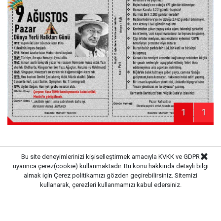
1
1
Bu site deneyimlerinizi kişiselleştirmek amacıyla KVKK ve GDPR
uyarınca çerez(cookie) kullanmaktadır. Bu konu hakkında detaylı bilgi
Haber Merkezi
Kaynak:
almak için
Çerez politikamızı
gözden geçirebilirsiniz. Sitemizi
kullanarak, çerezleri kullanmamızı kabul edersiniz.
Gazete Pencere © 2019