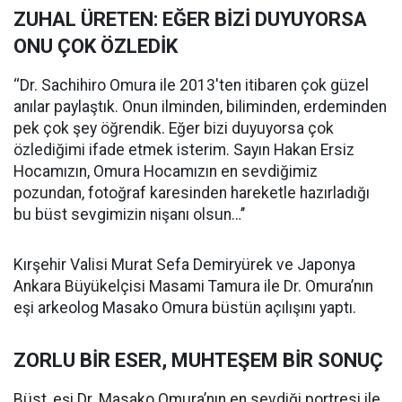
ZUHAL ÜRETEN: EĞER BİZİ DUYUYORSA
ONU ÇOK ÖZLEDİK
‘‘Dr. Sachihiro Omura ile 2013'ten itibaren çok güzel
anılar paylaştık. Onun ilminden, biliminden, erdeminden
pek çok şey öğrendik. Eğer bizi duyuyorsa çok
özlediğimi ifade etmek isterim. Sayın Hakan Ersiz
Hocamızın, Omura Hocamızın en sevdiğimiz
pozundan, fotoğraf karesinden hareketle hazırladığı
bu büst sevgimizin nişanı olsun…’’
Kırşehir Valisi Murat Sefa Demiryürek ve Japonya
Ankara Büyükelçisi Masami Tamura ile Dr. Omura’nın
eşi arkeolog Masako Omura büstün açılışını yaptı.
ZORLU BİR ESER, MUHTEŞEM BİR SONUÇ
Büst, eşi Dr. Masako Omura’nın en sevdiği portresi ile