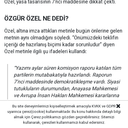
Özel, yasa tasarısının 7’nci maddesine dikkat çekti.
ÖZGÜR ÖZEL NE DEDİ?
Özel, altına imza attıkları metinle bugün önlerine gelen
metnin aynı olmadığını söyledi. “Önümüzdeki teklifin
içeriği de hazırlanış biçimi kadar sorunludur” diyen
Özel metinle ilgili şu ifadeleri kullandı:
“Yazımı aylar süren komisyon raporu katılan tüm
partilerin mutabakatıyla hazırlandı. Raporun
7'nci maddesinde demokratikleşme vardı. Siyasi
tutukluların durumundan, Anayasa Mahkemesi
ve Avrupa İnsan Hakları Mahkemesi kararlarına
uyulmasına, kayyım uygulamalarının sona
Bu site deneyimlerinizi kişiselleştirmek amacıyla KVKK ve GDPR
erdirilmesine kadar pek çok demokratikleşme
uyarınca çerez(cookie) kullanmaktadır. Bu konu hakkında detaylı bilgi
önerisi vardı, altında iktidar milletvekillerinin de
almak için
Çerez politikamızı
gözden geçirebilirsiniz. Sitemizi
imzası vardı ama bu kanun teklifinde hiçbiri yok.
kullanarak, çerezleri kullanmamızı kabul edersiniz.