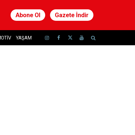
Abone Ol
Gazete İndir
OTIV
YAŞAM