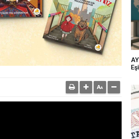
AY
Eşi