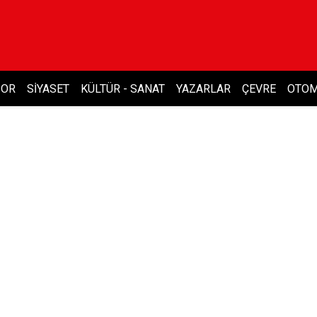
POR
SIYASET
KÜLTÜR - SANAT
YAZARLAR
ÇEVRE
OTOM