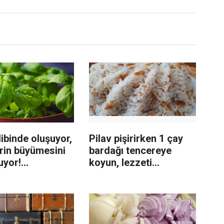
ibinde oluşuyor,
Pilav pişirirken 1 çay
rin büyümesini
bardağı tencereye
uyor!
koyun, lezzeti
enmeyi önleme
katlanıyor tadan etli
sanıyor