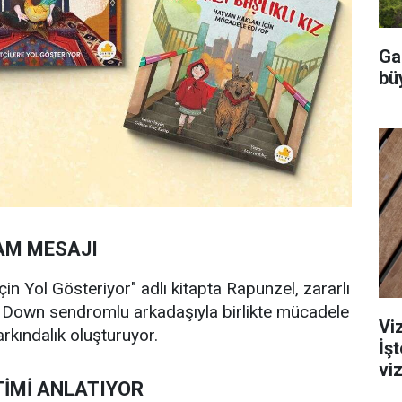
Ga
büy
AM MESAJI
çin Yol Gösteriyor" adlı kitapta Rapunzel, zararlı
ı Down sendromlu arkadaşıyla birlikte mücadele
Viz
rkındalık oluşturuyor.
İş
viz
İMİ ANLATIYOR