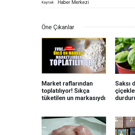
Haber Merkezi
Kaynak:
Öne Çıkanlar
Market raflarından
Saksı d
toplatılıyor! Sıkça
çiçekle
tüketilen un markasıydı
durdur
Böcekl
yolu