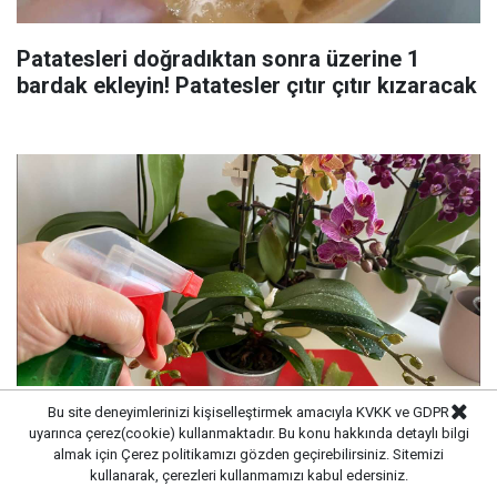
Patatesleri doğradıktan sonra üzerine 1
bardak ekleyin! Patatesler çıtır çıtır kızaracak
Bu site deneyimlerinizi kişiselleştirmek amacıyla KVKK ve GDPR
uyarınca çerez(cookie) kullanmaktadır. Bu konu hakkında detaylı bilgi
Yaz geldi çiçeklerinizi sularken dikkat edin:
almak için
Çerez politikamızı
gözden geçirebilirsiniz. Sitemizi
Çiçekleri mahveden bilinmeyen hata...
kullanarak, çerezleri kullanmamızı kabul edersiniz.