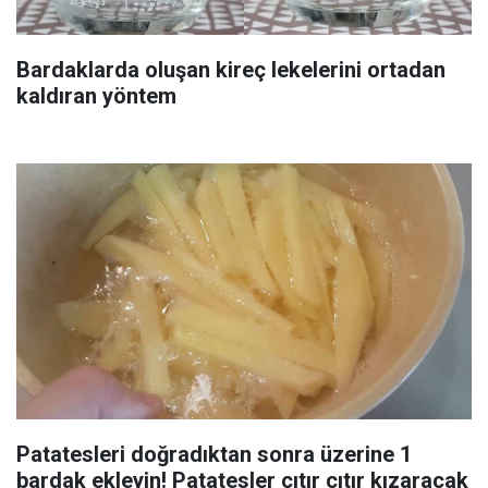
Bardaklarda oluşan kireç lekelerini ortadan
kaldıran yöntem
Patatesleri doğradıktan sonra üzerine 1
bardak ekleyin! Patatesler çıtır çıtır kızaracak