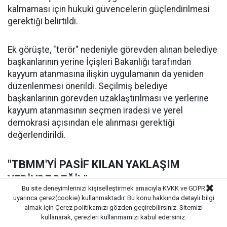
kalmaması için hukuki güvencelerin güçlendirilmesi
gerektiği belirtildi.
Ek görüşte, "terör" nedeniyle görevden alınan belediye
başkanlarının yerine İçişleri Bakanlığı tarafından
kayyum atanmasına ilişkin uygulamanın da yeniden
düzenlenmesi önerildi. Seçilmiş belediye
başkanlarının görevden uzaklaştırılması ve yerlerine
kayyum atanmasının seçmen iradesi ve yerel
demokrasi açısından ele alınması gerektiği
değerlendirildi.
"TBMM'Yİ PASİF KILAN YAKLAŞIM
YERİNDE DEĞİL"
Bu site deneyimlerinizi kişiselleştirmek amacıyla KVKK ve GDPR
uyarınca çerez(cookie) kullanmaktadır. Bu konu hakkında detaylı bilgi
Ek görüşte, 7545 sayılı Siber Güvenlik Kanunu’nda yer
almak için
Çerez politikamızı
gözden geçirebilirsiniz. Sitemizi
alan ve eleştiri özgürlüğü ile gazetecilik faaliyetleri
kullanarak, çerezleri kullanmamızı kabul edersiniz.
bakımından sorun oluşturduğu belirtilen