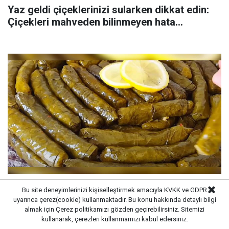
Yaz geldi çiçeklerinizi sularken dikkat edin:
Çiçekleri mahveden bilinmeyen hata...
Tencereden çıkan sarmaların dağılmasını
Bu site deneyimlerinizi kişiselleştirmek amacıyla KVKK ve GDPR
uyarınca çerez(cookie) kullanmaktadır. Bu konu hakkında detaylı bilgi
durdurma tüyosu: İzmirli şeflerin basit
almak için
Çerez politikamızı
gözden geçirebilirsiniz. Sitemizi
yöntemi
kullanarak, çerezleri kullanmamızı kabul edersiniz.