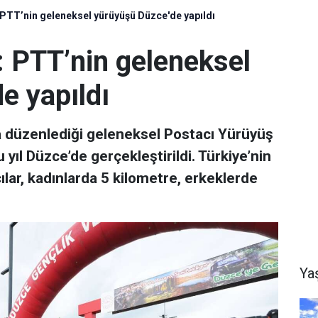
: PTT’nin geleneksel yürüyüşü Düzce'de yapıldı
ı: PTT’nin geleneksel
e yapıldı
a düzenlediği geleneksel Postacı Yürüyüş
u yıl Düzce’de gerçekleştirildi. Türkiye’nin
ılar, kadınlarda 5 kilometre, erkeklerde
Ya