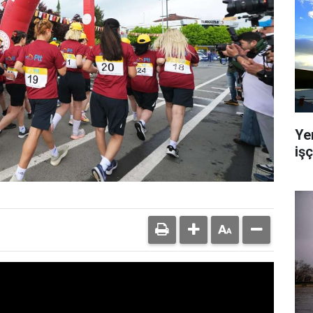
Ye
işç