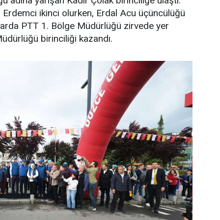
 adına yarışan Kadir Çolak birinciliğe ulaştı.
Erdemci ikinci olurken, Erdal Acu üçüncülüğü
ınlarda PTT 1. Bölge Müdürlüğü zirvede yer
üdürlüğü birinciliği kazandı.