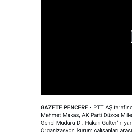
GAZETE PENCERE -
PTT AŞ tarafınd
Mehmet Makas, AK Parti Düzce Milletv
Genel Müdürü Dr. Hakan Gülten’in yanı 
Organizasyon, kurum çalışanları ara