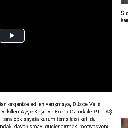
Sı
ken
an organize edilen yarışmaya, Düzce Valisi
ekilleri Ayşe Keşir ve Ercan Öztürk ile PTT AŞ
sıra çok sayıda kurum temsilcisi katıldı.
sındaki dayanışmayı güçlendirmek, motivasyonu