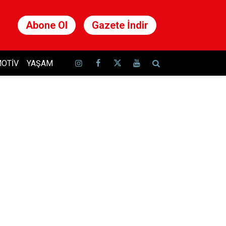
Abone Ol
Gazete İndir
OTIV
YAŞAM