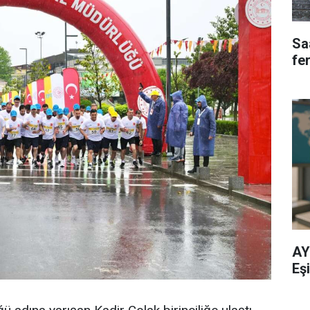
Saa
fe
AY
Eşi