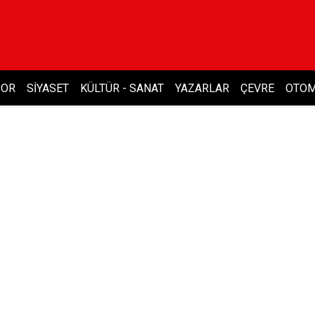
POR
SIYASET
KÜLTÜR - SANAT
YAZARLAR
ÇEVRE
OTOM