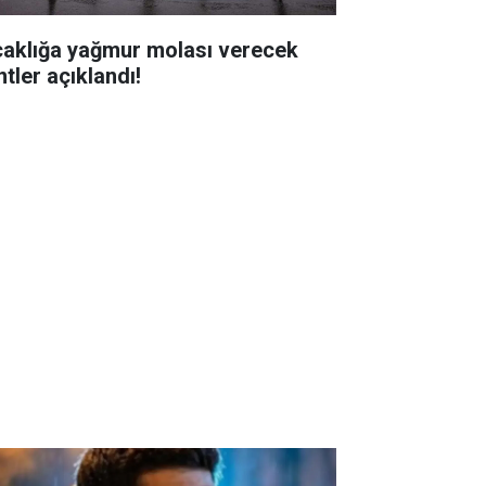
caklığa yağmur molası verecek
tler açıklandı!