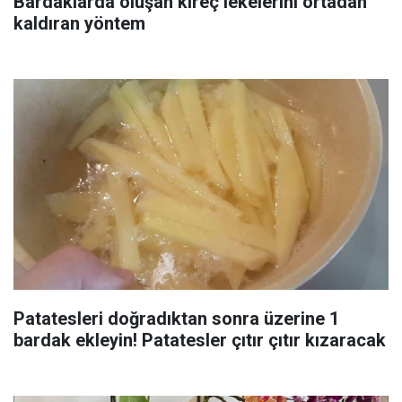
Bardaklarda oluşan kireç lekelerini ortadan
kaldıran yöntem
Patatesleri doğradıktan sonra üzerine 1
bardak ekleyin! Patatesler çıtır çıtır kızaracak