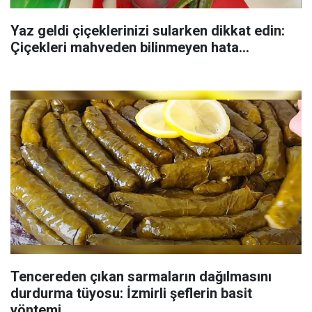
Yaz geldi çiçeklerinizi sularken dikkat edin:
Çiçekleri mahveden bilinmeyen hata...
Tencereden çıkan sarmaların dağılmasını
durdurma tüyosu: İzmirli şeflerin basit
yöntemi