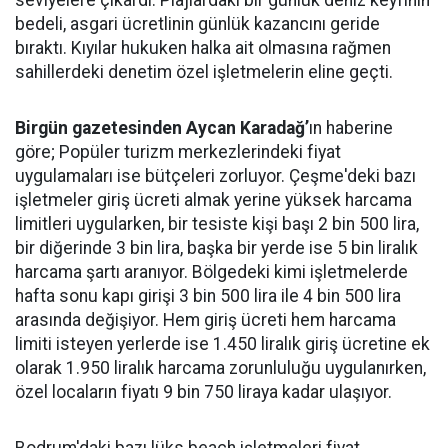
seviyelere çıkardı. Plajlardaki bir günlük deniz keyfinin
bedeli, asgari ücretlinin günlük kazancını geride
bıraktı. Kıyılar hukuken halka ait olmasına rağmen
sahillerdeki denetim özel işletmelerin eline geçti.
Birgün gazetesinden Aycan Karadağ’
ın haberine
göre; Popüler turizm merkezlerindeki fiyat
uygulamaları ise bütçeleri zorluyor. Çeşme'deki bazı
işletmeler giriş ücreti almak yerine yüksek harcama
limitleri uygularken, bir tesiste kişi başı 2 bin 500 lira,
bir diğerinde 3 bin lira, başka bir yerde ise 5 bin liralık
harcama şartı aranıyor. Bölgedeki kimi işletmelerde
hafta sonu kapı girişi 3 bin 500 lira ile 4 bin 500 lira
arasında değişiyor. Hem giriş ücreti hem harcama
limiti isteyen yerlerde ise 1.450 liralık giriş ücretine ek
olarak 1.950 liralık harcama zorunluluğu uygulanırken,
özel locaların fiyatı 9 bin 750 liraya kadar ulaşıyor.