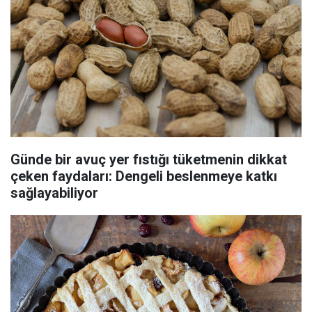
Günde bir avuç yer fıstığı tüketmenin dikkat
çeken faydaları: Dengeli beslenmeye katkı
sağlayabiliyor