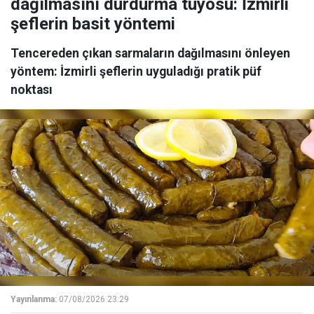
dağılmasını durdurma tüyosu: İzmirli
şeflerin basit yöntemi
Tencereden çıkan sarmaların dağılmasını önleyen
yöntem: İzmirli şeflerin uyguladığı pratik püf
noktası
Yayınlanma:
07/08/2026 23:29