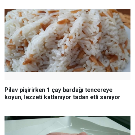
Pilav pişirirken 1 çay bardağı tencereye
koyun, lezzeti katlanıyor tadan etli sanıyor