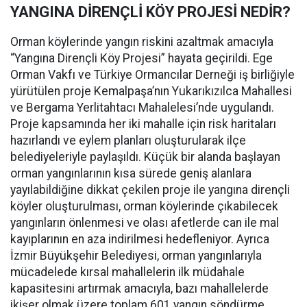
YANGINA DİRENÇLİ KÖY PROJESİ NEDİR?
Orman köylerinde yangın riskini azaltmak amacıyla
“Yangına Dirençli Köy Projesi” hayata geçirildi. Ege
Orman Vakfı ve Türkiye Ormancılar Derneği iş birliğiyle
yürütülen proje Kemalpaşa’nın Yukarıkızılca Mahallesi
ve Bergama Yerlitahtacı Mahalelesi’nde uygulandı.
Proje kapsamında her iki mahalle için risk haritaları
hazırlandı ve eylem planları oluşturularak ilçe
belediyeleriyle paylaşıldı. Küçük bir alanda başlayan
orman yangınlarının kısa sürede geniş alanlara
yayılabildiğine dikkat çekilen proje ile yangına dirençli
köyler oluşturulması, orman köylerinde çıkabilecek
yangınların önlenmesi ve olası afetlerde can ile mal
kayıplarının en aza indirilmesi hedefleniyor. Ayrıca
İzmir Büyükşehir Belediyesi, orman yangınlarıyla
mücadelede kırsal mahallelerin ilk müdahale
kapasitesini artırmak amacıyla, bazı mahallelerde
ikişer olmak üzere toplam 601 yangın söndürme