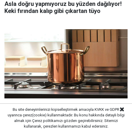
Asla doğru yapmıyoruz bu yüzden dağılıyor!
Keki fırından kalıp gibi çıkartan tüyo
Süt kaynarken taşıyorsa bu yöntemi deneyin:
Bu site deneyimlerinizi kişiselleştirmek amacıyla KVKK ve GDPR
Tencerenin üzerine yerleştirmek yeterli
uyarınca çerez(cookie) kullanmaktadır. Bu konu hakkında detaylı bilgi
almak için
Çerez politikamızı
gözden geçirebilirsiniz. Sitemizi
olabiliyor
kullanarak, çerezleri kullanmamızı kabul edersiniz.