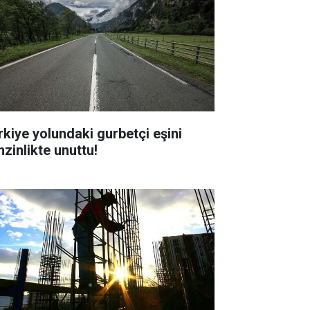
rkiye yolundaki gurbetçi eşini
nzinlikte unuttu!