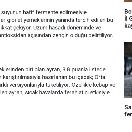
Bo
m suyunun hafif fermente edilmesiyle
İl 
der gibi et yemeklerinin yanında tercih edilen bu
ka
a dikkat çekiyor. Üzüm hasadı döneminde ve
ntioksidan açısından zengin olduğu belirtiliyor.
eklerinden biri olan ayran, 3.8 puanla listede
 karıştırılmasıyla hazırlanan bu içecek; Orta
lı versiyonlarıyla tüketiliyor. Özellikle kebap ve
en ayran, sıcak havalarda ferahlatıcı etkisiyle
Saa
fe