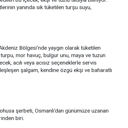
lerinin yanında sık tüketilen turşu suyu,
deniz Bölgesi’nde yaygın olarak tüketilen
m turpu, mor havuç, bulgur unu, maya ve tuzun
cek, acılı veya acısız seçeneklerle servis
özdeşleşen şalgam, kendine özgü ekşi ve baharatlı
n lohusa şerbeti, Osmanlı’dan günümüze uzanan
inden biri.