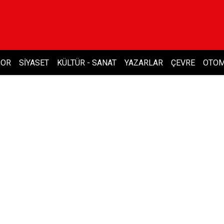
POR
SIYASET
KÜLTÜR - SANAT
YAZARLAR
ÇEVRE
OTOM