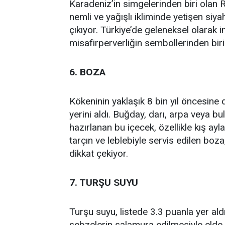
Karadeniz’in simgelerinden biri olan Ri
nemli ve yağışlı ikliminde yetişen si
çıkıyor. Türkiye’de geleneksel olarak i
misafirperverliğin sembollerinden biri
6. BOZA
Kökeninin yaklaşık 8 bin yıl öncesine
yerini aldı. Buğday, darı, arpa veya bu
hazırlanan bu içecek, özellikle kış ay
tarçın ve leblebiyle servis edilen bo
dikkat çekiyor.
7. TURŞU SUYU
Turşu suyu, listede 3.3 puanla yer aldı
sebzelerin salamura edilmesiyle elde ed