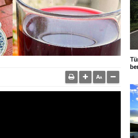
Tü
be