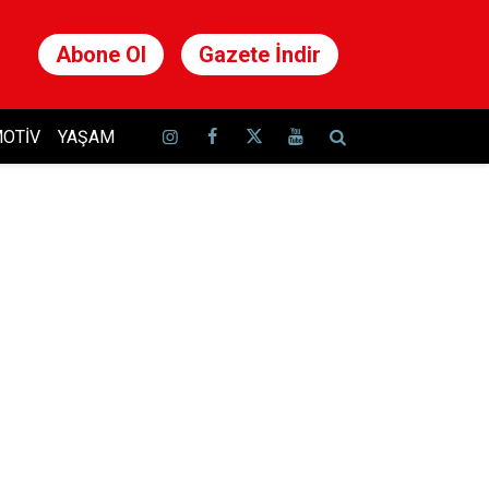
Abone Ol
Gazete İndir
OTIV
YAŞAM