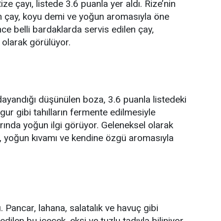
ze çayı, listede 3.6 puanla yer aldı. Rize’nin
yah çay, koyu demi ve yoğun aromasıyla öne
nce belli bardaklarda servis edilen çay,
 olarak görülüyor.
 dayandığı düşünülen boza, 3.6 puanla listedeki
lgur gibi tahılların fermente edilmesiyle
larında yoğun ilgi görüyor. Geleneksel olarak
za, yoğun kıvamı ve kendine özgü aromasıyla
. Pancar, lahana, salatalık ve havuç gibi
ilen bu içecek, ekşi ve tuzlu tadıyla biliniyor.