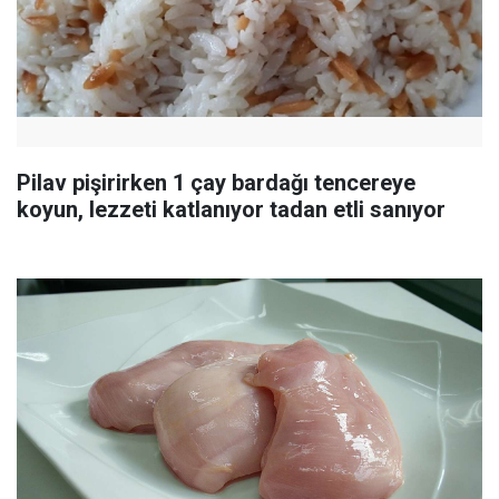
Pilav pişirirken 1 çay bardağı tencereye
koyun, lezzeti katlanıyor tadan etli sanıyor