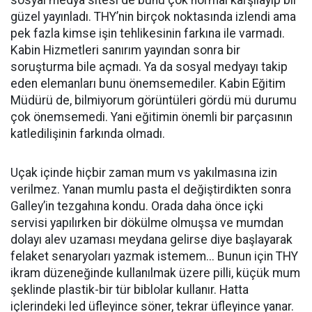
sosyal medya sitesi de bunu çok normal karşılayıp bir
güzel yayınladı. THY’nin birçok noktasında izlendi ama
pek fazla kimse işin tehlikesinin farkına ile varmadı.
Kabin Hizmetleri sanırım yayından sonra bir
soruşturma bile açmadı. Ya da sosyal medyayı takip
eden elemanları bunu önemsemediler. Kabin Eğitim
Müdürü de, bilmiyorum görüntüleri gördü mü durumu
çok önemsemedi. Yani eğitimin önemli bir parçasının
katledilişinin farkında olmadı.
Uçak içinde hiçbir zaman mum vs yakılmasına izin
verilmez. Yanan mumlu pasta el değiştirdikten sonra
Galley’in tezgahına kondu. Orada daha önce içki
servisi yapılırken bir dökülme olmuşsa ve mumdan
dolayı alev uzaması meydana gelirse diye başlayarak
felaket senaryoları yazmak istemem... Bunun için THY
ikram düzeneğinde kullanılmak üzere pilli, küçük mum
şeklinde plastik-bir tür biblolar kullanır. Hatta
içlerindeki led üfleyince söner, tekrar üfleyince yanar.