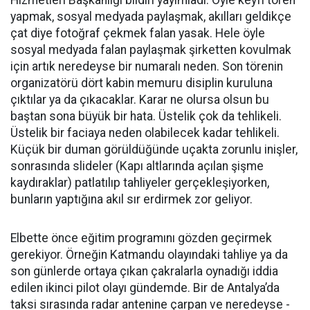
Hizmetleri Başkanlığı bildiri yayımladı. Öyle keyfi tören
yapmak, sosyal medyada paylaşmak, akılları geldikçe
çat diye fotoğraf çekmek falan yasak. Hele öyle
sosyal medyada falan paylaşmak şirketten kovulmak
için artık neredeyse bir numaralı neden. Son törenin
organizatörü dört kabin memuru disiplin kuruluna
çıktılar ya da çıkacaklar. Karar ne olursa olsun bu
baştan sona büyük bir hata. Üstelik çok da tehlikeli.
Üstelik bir faciaya neden olabilecek kadar tehlikeli.
Küçük bir duman görüldüğünde uçakta zorunlu inişler,
sonrasında slideler (Kapı altlarında açılan şişme
kaydıraklar) patlatılıp tahliyeler gerçekleşiyorken,
bunların yaptığına akıl sır erdirmek zor geliyor.
Elbette önce eğitim programını gözden geçirmek
gerekiyor. Örneğin Katmandu olayındaki tahliye ya da
son günlerde ortaya çıkan çakralarla oynadığı iddia
edilen ikinci pilot olayı gündemde. Bir de Antalya’da
taksi sırasında radar antenine çarpan ve neredeyse -