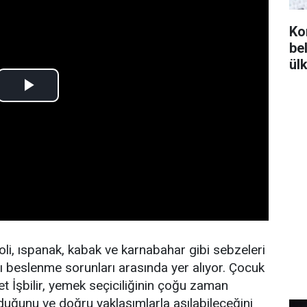
Ko
bel
ül
li, ıspanak, kabak ve karnabahar gibi sebzeleri
ığı beslenme sorunları arasında yer alıyor. Çocuk
et İşbilir, yemek seçiciliğinin çoğu zaman
lduğunu ve doğru yaklaşımlarla aşılabileceğini