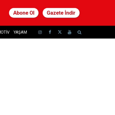
Abone Ol
Gazete İndir
OTIV
YAŞAM