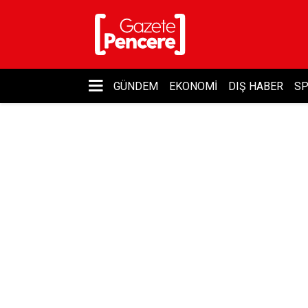
GÜNDEM
EKONOMI
DIŞ HABER
S