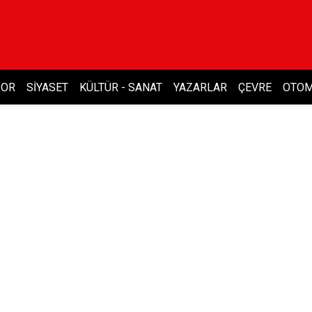
POR
SIYASET
KÜLTÜR - SANAT
YAZARLAR
ÇEVRE
OTOM