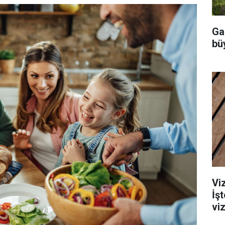
Ga
büy
Viz
İş
viz