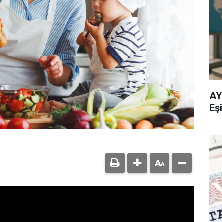
AY
Eşi