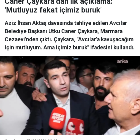
Caner Çaykara’dan ilk açıklama:
'Mutluyuz fakat içimiz buruk'
Aziz İhsan Aktaş davasında tahliye edilen Avcılar
Belediye Başkanı Utku Caner Çaykara, Marmara
Cezaevi'nden çıktı. Çaykara, "Avcılar'a kavuşacağım
için mutluyum. Ama içimiz buruk" ifadesini kullandı.