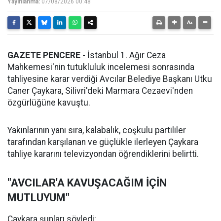
Yayınlanma:
07/08/2026 00:48
GAZETE PENCERE
- İstanbul 1. Ağır Ceza
Mahkemesi'nin tutukluluk incelemesi sonrasında
tahliyesine karar verdiği Avcılar Belediye Başkanı Utku
Caner Çaykara, Silivri'deki Marmara Cezaevi'nden
özgürlüğüne kavuştu.
Yakınlarının yanı sıra, kalabalık, coşkulu partililer
tarafından karşılanan ve güçlükle ilerleyen Çaykara
tahliye kararını televizyondan öğrendiklerini belirtti.
"AVCILAR'A KAVUŞACAĞIM İÇİN
MUTLUYUM"
Çaykara şunları söyledi: