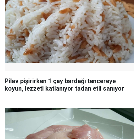
Pilav pişirirken 1 çay bardağı tencereye
koyun, lezzeti katlanıyor tadan etli sanıyor