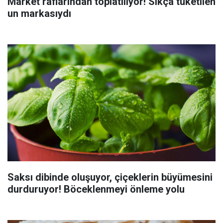
Market raflarından toplatılıyor! Sıkça tüketilen
un markasıydı
Saksı dibinde oluşuyor, çiçeklerin büyümesini
durduruyor! Böceklenmeyi önleme yolu