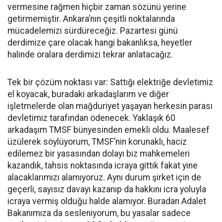
vermesine rağmen hiçbir zaman sözünü yerine
getirmemiştir. Ankara’nın çeşitli noktalarında
mücadelemizi sürdüreceğiz. Pazartesi günü
derdimize çare olacak hangi bakanlıksa, heyetler
halinde oralara derdimizi tekrar anlatacağız.
Tek bir çözüm noktası var: Sattığı elektriğe devletimiz
el koyacak, buradaki arkadaşlarım ve diğer
işletmelerde olan mağduriyet yaşayan herkesin parası
devletimiz tarafından ödenecek. Yaklaşık 60
arkadaşım TMSF bünyesinden emekli oldu. Maalesef
üzülerek söylüyorum, TMSF’nin korunaklı, haciz
edilemez bir yasasından dolayı biz mahkemeleri
kazandık, tahsis noktasında icraya gittik fakat yine
alacaklarımızı alamıyoruz. Aynı durum şirket için de
geçerli, sayısız davayı kazanıp da hakkını icra yoluyla
icraya vermiş olduğu halde alamıyor. Buradan Adalet
Bakanımıza da sesleniyorum, bu yasalar sadece