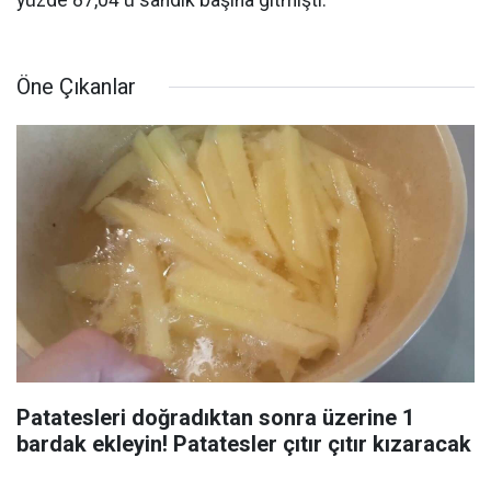
yüzde 87,04'ü sandık başına gitmişti.
Öne Çıkanlar
Patatesleri doğradıktan sonra üzerine 1
bardak ekleyin! Patatesler çıtır çıtır kızaracak