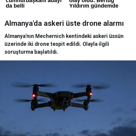
Almanya'da askeri üste drone alarmı
Almanya'nın Mechernich kentindeki askeri üssün
üzerinde iki drone tespit edildi. Olayla ilgili
soruşturma başlatıldı.