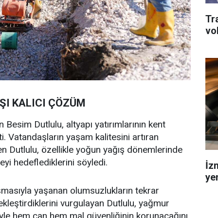
Tr
vo
ŞI KALICI ÇÖZÜM
Besim Dutlulu, altyapı yatırımlarının kent
ti. Vatandaşların yaşam kalitesini artıran
den Dutlulu, özellikle yoğun yağış dönemlerinde
i hedeflediklerini söyledi.
İz
ye
aşmasıyla yaşanan olumsuzlukların tekrar
kleştirdiklerini vurgulayan Dutlulu, yağmur
esiyle hem can hem mal güvenliğinin korunacağını