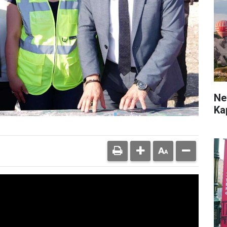
Ne
Ka