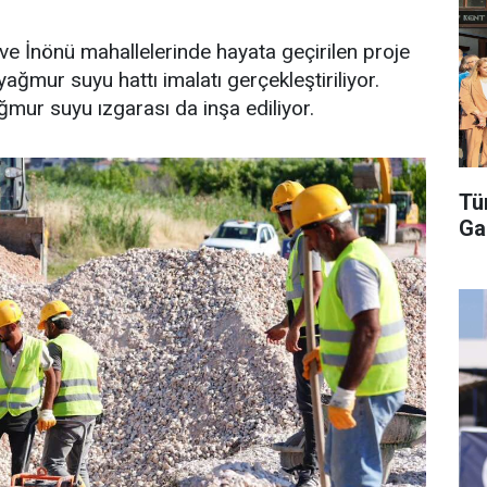
e İnönü mahallelerinde hayata geçirilen proje
mur suyu hattı imalatı gerçekleştiriliyor.
mur suyu ızgarası da inşa ediliyor.
Tü
Ga