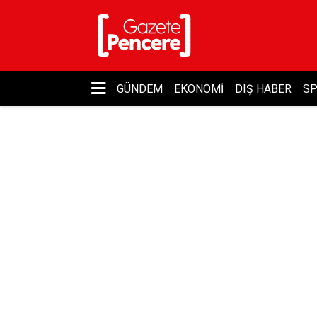
GÜNDEM
EKONOMI
DIŞ HABER
S