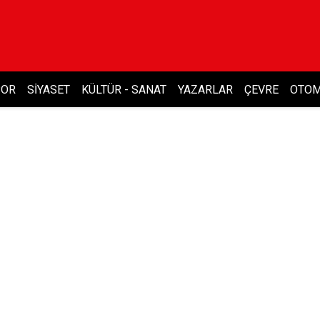
POR
SIYASET
KÜLTÜR - SANAT
YAZARLAR
ÇEVRE
OTOM