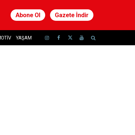
Abone Ol
Gazete İndir
OTIV
YAŞAM