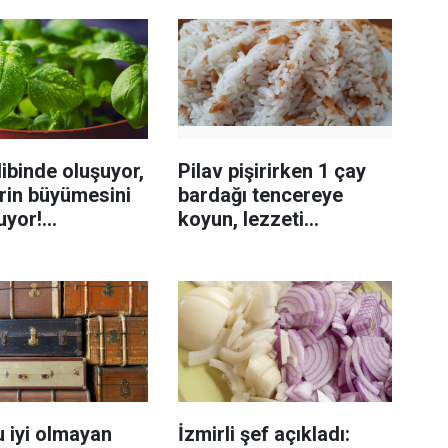
ibinde oluşuyor,
Pilav pişirirken 1 çay
rin büyümesini
bardağı tencereye
uyor!
koyun, lezzeti
enmeyi önleme
katlanıyor tadan etli
sanıyor
 iyi olmayan
İzmirli şef açıkladı: