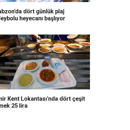
abzon'da dört günlük plaj
leybolu heyecanı başlıyor
mir Kent Lokantası'nda dört çeşit
mek 25 lira