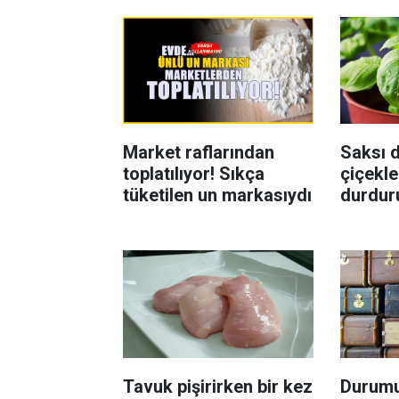
Market raflarından
Saksı d
toplatılıyor! Sıkça
çiçekle
tüketilen un markasıydı
durdur
Böcekl
yolu
Tavuk pişirirken bir kez
Durumu