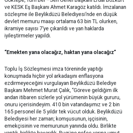
Göktepe, Tüm Bel –Sen Genel Başkanı Erdal Bozkurt
ve KESK Eş Başkanı Ahmet Karagöz katıldı. İmzalanan
sözleşme ile Beylikdüzü Belediyesi’nde en düşük
devlet memuru maaşı ortalama 63 bin TL olurken,
ikramiye sayısı 7’ye çıkarıldı ve yan haklarda
iyileştirmeler yapıldı.
“Emekten yana olacağız, haktan yana olacağız”
Toplu İş Sözleşmesi imza töreninde yaptığı
konuşmada hiçbir yol arkadaşını enflasyona
ezdirmeyeceğini vurgulayan Beylikdüzü Belediye
Başkanı Mehmet Murat Çalık, “Göreve geldiğim ilk
andan itibaren sizlerle yol yürümenin büyük gururu,
onuru içerisindeyim. 410 bin vatandaşımız ve 2 bin
165 personel ile 5 yıldır tek vücut olduk. Beylikdüzü
Belediyesi her zaman; komşusunun, işçisinin,
emekçisinin ve memurunun yanında oldu. Birlikte