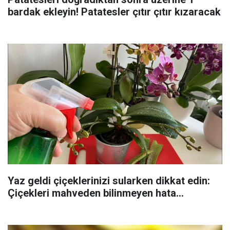
bardak ekleyin! Patatesler çıtır çıtır kızaracak
Yaz geldi çiçeklerinizi sularken dikkat edin:
Çiçekleri mahveden bilinmeyen hata...