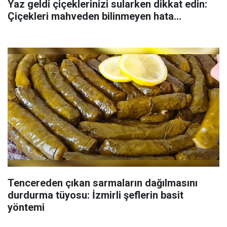
Yaz geldi çiçeklerinizi sularken dikkat edin:
Çiçekleri mahveden bilinmeyen hata...
Tencereden çıkan sarmaların dağılmasını
durdurma tüyosu: İzmirli şeflerin basit
yöntemi