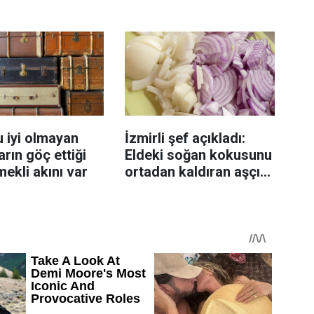
enmeyi önleme
katlanıyor tadan etli
sanıyor
 iyi olmayan
İzmirli şef açıkladı:
rın göç ettiği
Eldeki soğan kokusunu
mekli akını var
ortadan kaldıran aşçı
sırrı