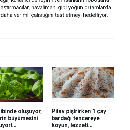
raştırmacılar, havalimanı gibi yoğun ortamlarda
ha verimli çalıştığını test etmeyi hedefliyor.
ibinde oluşuyor,
Pilav pişirirken 1 çay
rin büyümesini
bardağı tencereye
uyor!
koyun, lezzeti