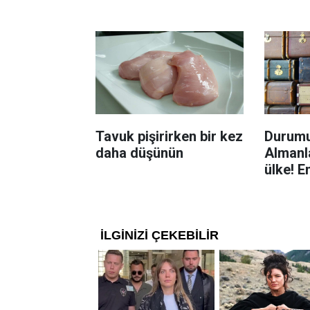
Böcekl
yolu
Tavuk pişirirken bir kez
Durumu
daha düşünün
Almanla
ülke! E