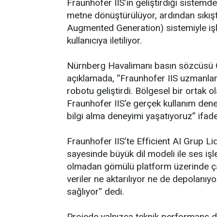
Fraunhofer IIS’in geliştirdiği sistem
metne dönüştürülüyor, ardından sıkışt
Augmented Generation) sistemiyle işle
kullanıcıya iletiliyor.
Nürnberg Havalimanı basın sözcüsü Chr
açıklamada, “Fraunhofer IIS uzmanları
robotu geliştirdi. Bölgesel bir ortak 
Fraunhofer IIS’e gerçek kullanım deney
bilgi alma deneyimi yaşatıyoruz” ifadel
Fraunhofer IIS’te Efficient AI Grup Li
sayesinde büyük dil modeli ile ses işl
olmadan gömülü platform üzerinde çal
veriler ne aktarılıyor ne de depolanıyo
sağlıyor” dedi.
Projede yalnızca teknik performans değ