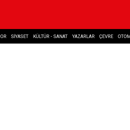
POR
SIYASET
KÜLTÜR - SANAT
YAZARLAR
ÇEVRE
OTOM