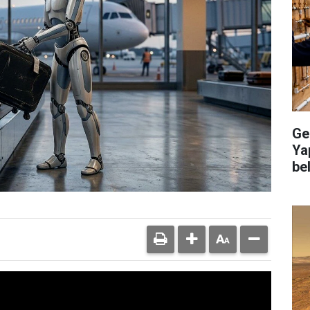
Ge
Ya
bel