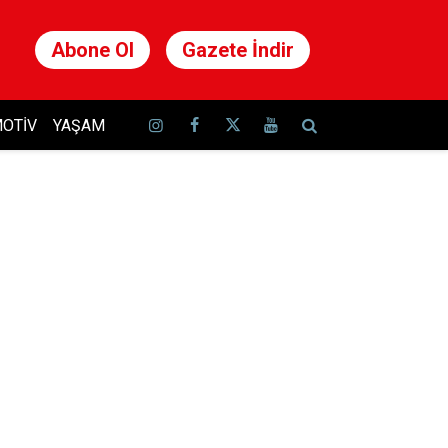
Abone Ol
Gazete İndir
OTIV
YAŞAM