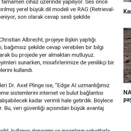
de tamamen cihaz üzerinde yapılıyor. Ses önce
ırılmış yerel büyük dil modeli ve RAG (Retrieval-
Ka
niyor, son olarak cevap sesli şekilde
istian Albrecht, projeye ilişkin yaptığı
, bağımsız şekilde cevap verebilen bir bilgi
olarak bu projede yer almaktan mutluyuz.
imleri sunarken, misafirlerimize de yenilikçi bir
erini kullandı.
deri Dr. Axel Plinge ise, “Edge AI uzmanlığımız
NA
eme sistemlerini internet ve bulut bağlantısı
pa
ışabilecek kadar verimli hale getirdik. Böylece
r. Bu, veri güvenliği açısından büyük avantaj
il, kullanıcı deneyimi ve insanların robotlarla