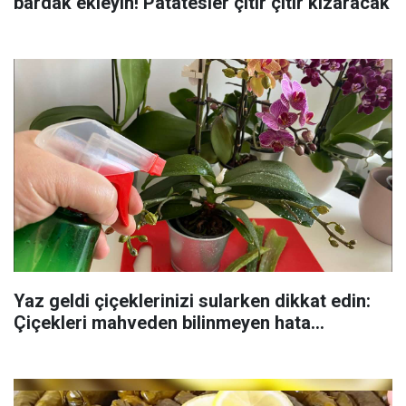
bardak ekleyin! Patatesler çıtır çıtır kızaracak
Yaz geldi çiçeklerinizi sularken dikkat edin:
Çiçekleri mahveden bilinmeyen hata...