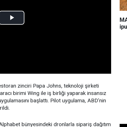
MA
ip
toran zinciri Papa Johns, teknoloji şirketi
acı birimi Wing ile iş birliği yaparak insansız
uygulamasını başlattı. Pilot uygulama, ABD’nin
ildi.
Alphabet bünyesindeki dronlarla sipariş dağıtım