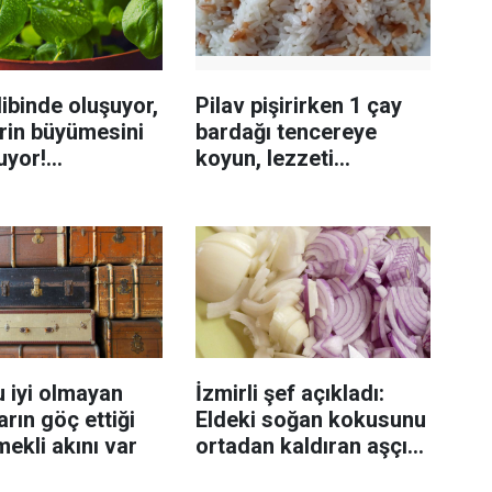
ibinde oluşuyor,
Pilav pişirirken 1 çay
rin büyümesini
bardağı tencereye
uyor!
koyun, lezzeti
enmeyi önleme
katlanıyor tadan etli
sanıyor
 iyi olmayan
İzmirli şef açıkladı:
rın göç ettiği
Eldeki soğan kokusunu
mekli akını var
ortadan kaldıran aşçı
sırrı