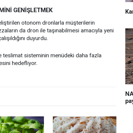
MİNİ GENİŞLETMEK
Ka
eliştirilen otonom dronlarla müşterilerin
izzaların da dron ile taşınabilmesi amacıyla yeni
alışıldığını duyurdu.
 teslimat sisteminin menüdeki daha fazla
sini hedefliyor.
NA
pa