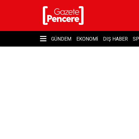
GÜNDEM
EKONOMI
DIŞ HABER
S