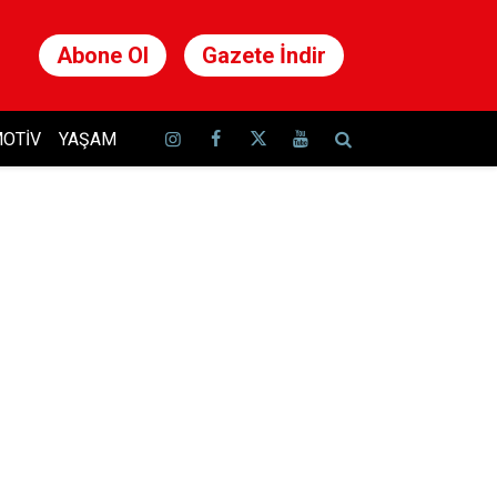
Abone Ol
Gazete İndir
OTIV
YAŞAM