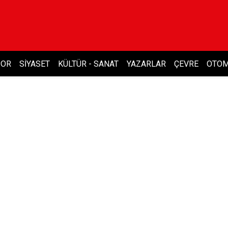
POR
SIYASET
KÜLTÜR - SANAT
YAZARLAR
ÇEVRE
OTOM