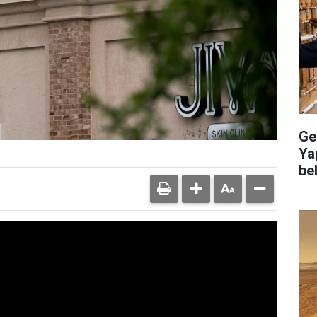
Ge
Ya
bel