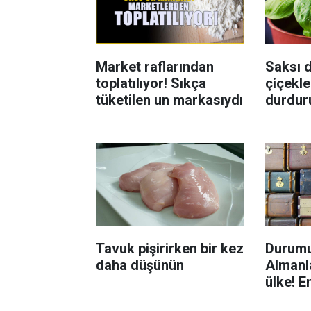
Market raflarından
Saksı d
toplatılıyor! Sıkça
çiçekle
tüketilen un markasıydı
durdur
Böcekl
yolu
Tavuk pişirirken bir kez
Durumu
daha düşünün
Almanla
ülke! E