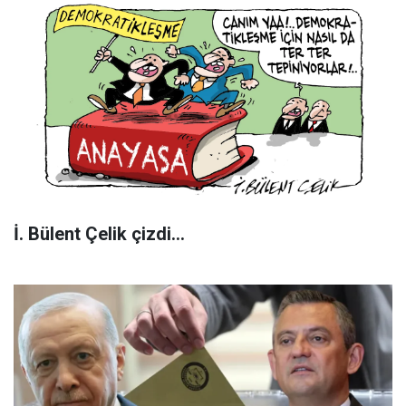
İ. Bülent Çelik çizdi...