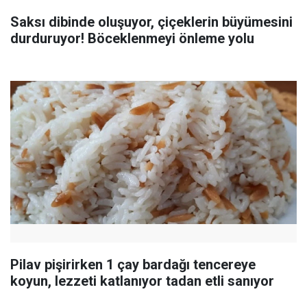
Saksı dibinde oluşuyor, çiçeklerin büyümesini
durduruyor! Böceklenmeyi önleme yolu
Pilav pişirirken 1 çay bardağı tencereye
koyun, lezzeti katlanıyor tadan etli sanıyor