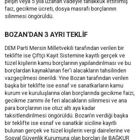
peşin veya 5 yıla uzanan vadeyle tahakkuk ettirilmiş
faiz, gecikme ücreti, dosya masrafı borçlarının
silinmesi öngörüldü.
BOZAN’DAN 3 AYRI TEKLİF
DEM Parti Mersin Milletvekili tarafından verilen bir
teklifte ise Çiftçi Kayıt Sistemine kayıtlı gerçek ve
tüzel kişilerin kamu borçlarının yapılandırılması ve bu
borçlardan kaynaklanan fer'i alacakların tahsilinden
vazgeçilmesi önerildi. Yine Bozan tarafından verilen
başka bir teklifte ise esnaf ve sanatkarların kamu
kurum ve kuruluşlarına olan borçlarında gecikme faizi,
gecikme zammı ile feri alacakların silinmesi ve ana
para borçlarının ise otuz altı aya kadar
taksitlendirilmesi öngörüldü. Bozan’ın verdiği başka
bir teklifte ise esnaf ve sanatkâr siciline kayıtlı
bulunan gerçek ve tüzel kişilerin vergi dairelerine ve
Sosyal Güvenlik Kurumuna olan borçları ile BAĞKUR