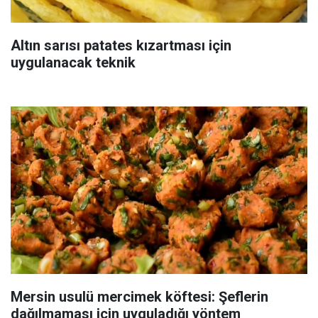
Altın sarısı patates kızartması için
uygulanacak teknik
Mersin usulü mercimek köftesi: Şeflerin
dağılmaması için uyguladığı yöntem