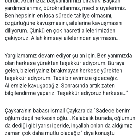
buruk. Ardımızda başkanlarımızı bıraktık. Başkan
yardımcılarımız, bürokratlarımız, meclis üyelerimiz.
Ben hepsinin en kısa sürede tahliye olmasını,
özgürlüğüne kavuşmasını, ailelerine kavuşmasını
diliyorum. Çünkü en çok hasreti ailelerimizden
çekiyoruz. Allah kimseyi ailelerinden ayırmasın...
Yargılamamız devam ediyor şu an için. Ben yanımızda
olan herkese yürekten teşekkür ediyorum. Buraya
gelen, bizleri yalnız bırakmayan herkese yürekten
teşekkür ediyorum. Tabii bir evimize gideceğiz.
Ailemizle kavuşacağız. Sonrasında artık zaten
bilgilendirme yaparız. Teşekkür ediyoruz herkese..."
Çaykara'nın babası İsmail Çaykara da "Sadece benim
oğlum degil herkesin oğlu... Kalabalık burada, oğlumun
da dediği gibi yarısı içeride, inşallah onları da aldğımız
zaman çok daha mutlu olacağız" diye konuştu