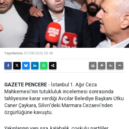
Yayınlanma:
07/08/2026 00:48
GAZETE PENCERE
- İstanbul 1. Ağır Ceza
Mahkemesi'nin tutukluluk incelemesi sonrasında
tahliyesine karar verdiği Avcılar Belediye Başkanı Utku
Caner Çaykara, Silivri'deki Marmara Cezaevi'nden
özgürlüğüne kavuştu.
Yakınlarının yanı sıra, kalabalık, coşkulu partililer