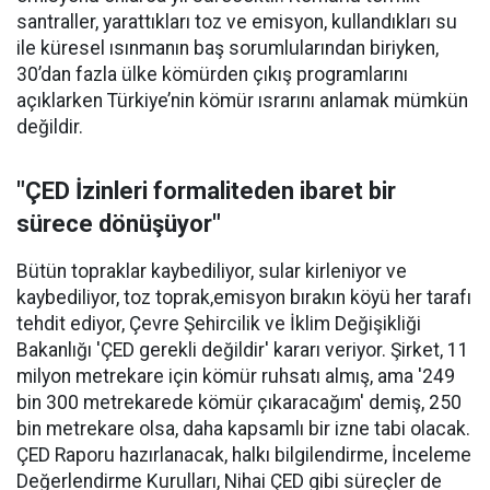
santraller, yarattıkları toz ve emisyon, kullandıkları su
ile küresel ısınmanın baş sorumlularından biriyken,
30’dan fazla ülke kömürden çıkış programlarını
açıklarken Türkiye’nin kömür ısrarını anlamak mümkün
değildir.
"ÇED İzinleri formaliteden ibaret bir
sürece dönüşüyor"
Bütün topraklar kaybediliyor, sular kirleniyor ve
kaybediliyor, toz toprak,emisyon bırakın köyü her tarafı
tehdit ediyor, Çevre Şehircilik ve İklim Değişikliği
Bakanlığı 'ÇED gerekli değildir' kararı veriyor. Şirket, 11
milyon metrekare için kömür ruhsatı almış, ama '249
bin 300 metrekarede kömür çıkaracağım' demiş, 250
bin metrekare olsa, daha kapsamlı bir izne tabi olacak.
ÇED Raporu hazırlanacak, halkı bilgilendirme, İnceleme
Değerlendirme Kurulları, Nihai ÇED gibi süreçler de