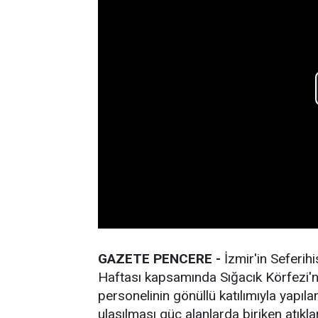
GAZETE PENCERE -
İzmir'in Seferih
Haftası kapsamında Sığacık Körfezi'nd
personelinin gönüllü katılımıyla yapıla
ulaşılması güç alanlarda biriken atıkla