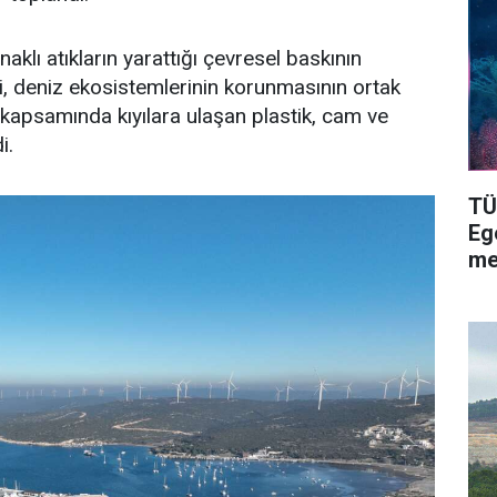
ynaklı atıkların yarattığı çevresel baskının
i, deniz ekosistemlerinin korunmasının ortak
 kapsamında kıyılara ulaşan plastik, cam ve
i.
TÜ
Eg
me