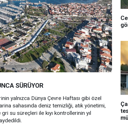
Ce
gö
YUNCA SÜRÜYOR
inin yalnızca Dünya Çevre Haftası gibi özel
Ça
Marina sahasında deniz temizliği, atık yönetimi,
te
i su süreçleri ile kıyı kontrollerinin yıl
mü
aydedildi.