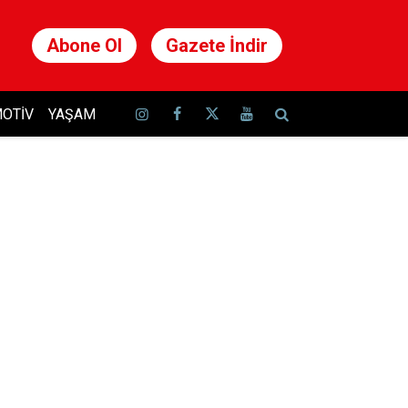
Abone Ol
Gazete İndir
OTIV
YAŞAM