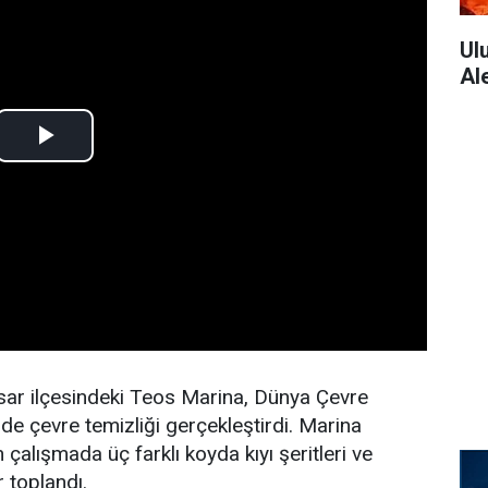
Ul
Al
isar ilçesindeki Teos Marina, Dünya Çevre
e çevre temizliği gerçekleştirdi. Marina
n çalışmada üç farklı koyda kıyı şeritleri ve
r toplandı.