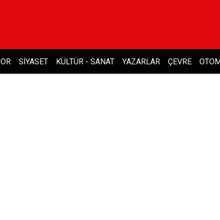
POR
SIYASET
KÜLTÜR - SANAT
YAZARLAR
ÇEVRE
OTOM