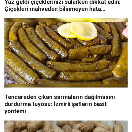
Yaz geldi çiçeklerinizi sularken dikkat edin:
Çiçekleri mahveden bilinmeyen hata...
Tencereden çıkan sarmaların dağılmasını
durdurma tüyosu: İzmirli şeflerin basit
yöntemi